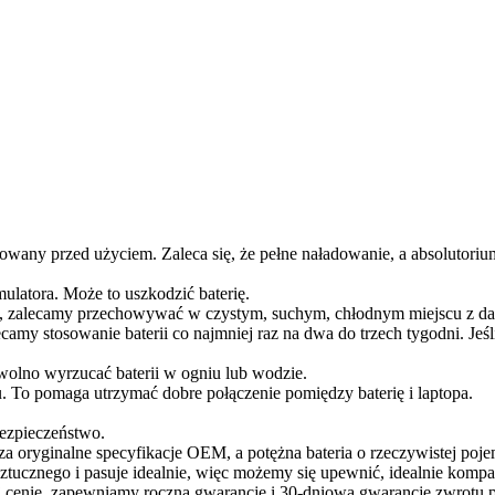
owany przed użyciem. Zaleca się, że pełne naładowanie, a absolutoriu
mulatora. Może to uszkodzić baterię.
cej, zalecamy przechowywać w czystym, suchym, chłodnym miejscu z da
ecamy stosowanie baterii co najmniej raz na dwa do trzech tygodni. Je
 wolno wyrzucać baterii w ogniu lub wodzie.
u. To pomaga utrzymać dobre połączenie pomiędzy baterię i laptopa.
bezpieczeństwo.
a oryginalne specyfikacje OEM, a potężna bateria o rzeczywistej poje
ztucznego i pasuje idealnie, więc możemy się upewnić, idealnie komp
j cenie, zapewniamy roczną gwarancję i 30-dniową gwarancję zwrotu pi