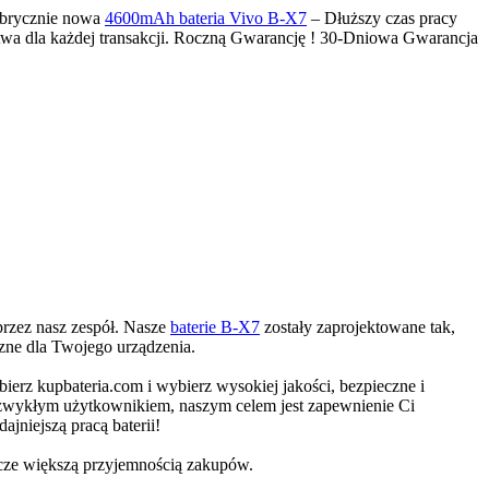
Fabrycznie nowa
4600mAh bateria Vivo B-X7
– Dłuższy czas pracy
twa dla każdej transakcji. Roczną Gwarancję ! 30-Dniowa Gwarancja
przez nasz zespół. Nasze
baterie B-X7
zostały zaprojektowane tak,
czne dla Twojego urządzenia.
bierz kupbateria.com i wybierz wysokiej jakości, bezpieczne i
czy zwykłym użytkownikiem, naszym celem jest zapewnienie Ci
jniejszą pracą baterii!
szcze większą przyjemnością zakupów.