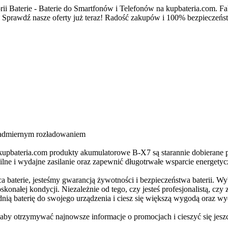
rii Baterie - Baterie do Smartfonów i Telefonów na kupbateria.com. 
 Sprawdź nasze oferty już teraz! Radość zakupów i 100% bezpieczeńs
 nadmiernym rozładowaniem
 kupbateria.com produkty akumulatorowe B-X7 są starannie dobierane 
ilne i wydajne zasilanie oraz zapewnić długotrwałe wsparcie energety
ąca baterie, jesteśmy gwarancją żywotności i bezpieczeństwa baterii. Wy
skonałej kondycji. Niezależnie od tego, czy jesteś profesjonalistą, 
ą baterię do swojego urządzenia i ciesz się większą wygodą oraz wyda
a, aby otrzymywać najnowsze informacje o promocjach i cieszyć się je