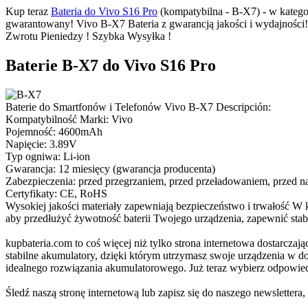
Kup teraz
Bateria do Vivo S16 Pro
(kompatybilna - B-X7) - w katego
gwarantowany! Vivo B-X7 Bateria z gwarancją jakości i wydajności!
Zwrotu Pieniedzy ! Szybka Wysyłka !
Baterie B-X7 do Vivo S16 Pro
Baterie do Smartfonów i Telefonów Vivo B-X7 Descripción:
Kompatybilność Marki: Vivo
Pojemność: 4600mAh
Napięcie: 3.89V
Typ ogniwa: Li-ion
Gwarancja: 12 miesięcy (gwarancja producenta)
Zabezpieczenia: przed przegrzaniem, przed przeładowaniem, przed
Certyfikaty: CE, RoHS
Wysokiej jakości materiały zapewniają bezpieczeństwo i trwałość W
aby przedłużyć żywotność baterii Twojego urządzenia, zapewnić stab
kupbateria.com to coś więcej niż tylko strona internetowa dostarczaj
stabilne akumulatory, dzięki którym utrzymasz swoje urządzenia w do
idealnego rozwiązania akumulatorowego. Już teraz wybierz odpowiedni
Śledź naszą stronę internetową lub zapisz się do naszego newsletter