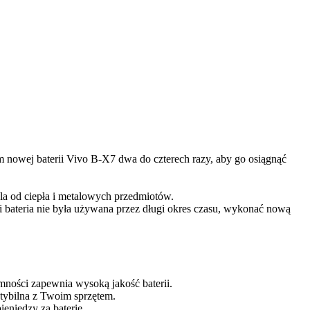
m nowej baterii Vivo B-X7 dwa do czterech razy, aby go osiągnąć
la od ciepła i metalowych przedmiotów.
śli bateria nie była używana przez długi okres czasu, wykonać nową
mności zapewnia wysoką jakość baterii.
atybilna z Twoim sprzętem.
eniędzy za baterię.