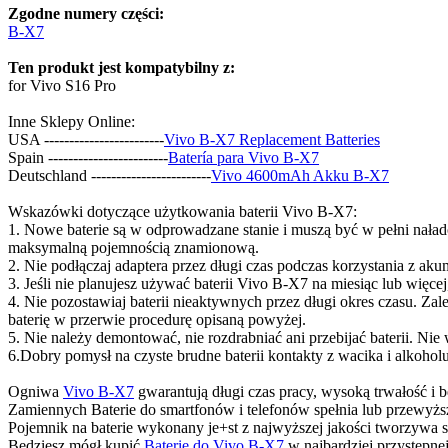
Zgodne numery części:
B-X7
Ten produkt jest kompatybilny z:
for Vivo S16 Pro
Inne Sklepy Online:
USA ------------------------
Vivo B-X7 Replacement Batteries
Spain ------------------------
Batería para Vivo B-X7
Deutschland ------------------------
Vivo 4600mAh Akku B-X7
Wskazówki dotyczące użytkowania baterii Vivo B-X7:
1. Nowe baterie są w odprowadzane stanie i muszą być w pełni naład
maksymalną pojemnością znamionową.
2. Nie podłączaj adaptera przez długi czas podczas korzystania z aku
3. Jeśli nie planujesz używać baterii Vivo B-X7 na miesiąc lub wię
4. Nie pozostawiaj baterii nieaktywnych przez długi okres czasu. Zal
baterię w przerwie procedurę opisaną powyżej.
5. Nie należy demontować, nie rozdrabniać ani przebijać baterii. Nie
6.Dobry pomysł na czyste brudne baterii kontakty z wacika i alkohol
Ogniwa
Vivo B-X7
gwarantują długi czas pracy, wysoką trwałość i 
Zamiennych Baterie do smartfonów i telefonów spełnia lub przewyższ
Pojemnik na baterie wykonany je+st z najwyższej jakości tworzywa s
Będziesz mógł kupić
Baterie do Vivo B-X7
w najbardziej przystępne