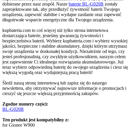
dobierane przez nasz zespół. Nasze
baterie BL-G020B
zostały
zaprojektowane tak, aby przedłużyć żywotność baterii Twojego
urządzenia, zapewnić stabilne i wydajne zasilanie oraz zapewnić
długotrwałe wsparcie energetyczne dla Twojego urządzenia.
kupbateria.com to coś więcej niż tylko strona internetowa
dostarczająca baterie, jesteśmy gwarancją żywotności i
bezpieczeństwa baterii. Wybierz kupbateria.com i wybierz wysokiej
jakości, bezpieczne i stabilne akumulatory, dzięki którym utrzymasz
swoje urządzenia w doskonałej kondycji. Niezależnie od tego, czy
jesteś profesjonalistą, czy zwykłym użytkownikiem, naszym celem
jest zapewnienie Ci idealnego rozwiązania akumulatorowego. Już
teraz wybierz odpowiednią baterię do swojego urządzenia i ciesz się
większą wygodą oraz wydajniejszą pracą baterii!
Śledź naszą stronę internetową lub zapisz się do naszego
newslettera, aby otrzymywać najnowsze informacje o promocjach i
cieszyć się jeszcze większą przyjemnością zakupów.
Zgodne numery części:
BL-G020B
Ten produkt jest kompatybilny z:
for Gionee W900