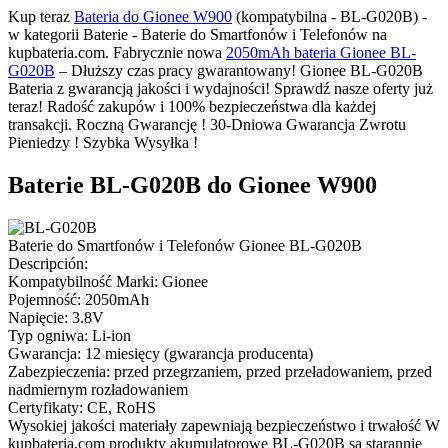
Kup teraz
Bateria do Gionee W900
(kompatybilna - BL-G020B) -
w kategorii Baterie - Baterie do Smartfonów i Telefonów na
kupbateria.com. Fabrycznie nowa
2050mAh bateria Gionee BL-
G020B
– Dłuższy czas pracy gwarantowany! Gionee BL-G020B
Bateria z gwarancją jakości i wydajności! Sprawdź nasze oferty już
teraz! Radość zakupów i 100% bezpieczeństwa dla każdej
transakcji. Roczną Gwarancję ! 30-Dniowa Gwarancja Zwrotu
Pieniedzy ! Szybka Wysyłka !
Baterie BL-G020B do Gionee W900
Baterie do Smartfonów i Telefonów Gionee BL-G020B
Descripción:
Kompatybilność Marki: Gionee
Pojemność: 2050mAh
Napięcie: 3.8V
Typ ogniwa: Li-ion
Gwarancja: 12 miesięcy (gwarancja producenta)
Zabezpieczenia: przed przegrzaniem, przed przeładowaniem, przed
nadmiernym rozładowaniem
Certyfikaty: CE, RoHS
Wysokiej jakości materiały zapewniają bezpieczeństwo i trwałość W
kupbateria.com produkty akumulatorowe BL-G020B są starannie