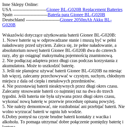
Inne Sklepy Online:
USA ------------------------
Gionee BL-G020B Replacement Batteries
Spain ------------------------
Batería para Gionee BL-G020B
Deutschland ------------------------
Gionee 2050mAh Akku BL-
G020B
Wskazówki dotyczące użytkowania baterii Gionee BL-G020B:
1. Nowe baterie są w odprowadzane stanie i muszą być w pełni
naładowany przed użyciem. Zaleca się, że pełne naładowanie, a
absolutorium nowej baterii Gionee BL-G020B dwa do czterech
razy, aby go osiągnąć maksymalną pojemnością znamionową.
2. Nie podłączaj adaptera przez długi czas podczas korzystania z
akumulatora. Może to uszkodzić baterię.
3. Jeśli nie planujesz używać baterii Gionee BL-G020B na miesiąc
lub więcej, zalecamy przechowywać w czystym, suchym, chłodnym
miejscu z dala od ciepła i metalowych przedmiotów.
4. Nie pozostawiaj baterii nieaktywnych przez długi okres czasu.
Zalecamy stosowanie baterii co najmniej raz na dwa do trzech
tygodni. Jeśli bateria nie była używana przez długi okres czasu,
wykonać nową baterię w przerwie procedurę opisaną powyżej.
5. Nie należy demontować, nie rozdrabniać ani przebijać baterii. Nie
wolno wyrzucać baterii w ogniu lub wodzie.
6.Dobry pomysł na czyste brudne baterii kontakty z wacika i
alkoholu. To pomaga utrzymać dobre połączenie pomiędzy baterię i
laptopa.