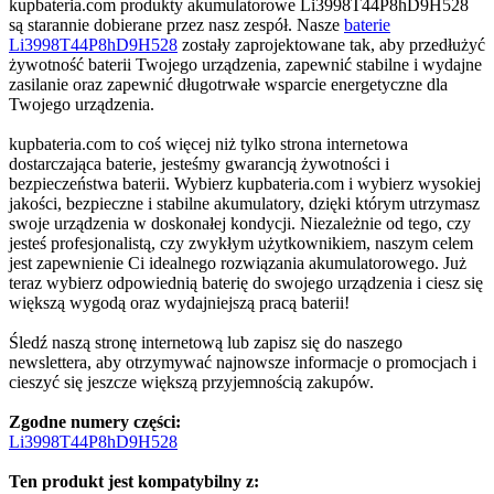
kupbateria.com produkty akumulatorowe Li3998T44P8hD9H528
są starannie dobierane przez nasz zespół. Nasze
baterie
Li3998T44P8hD9H528
zostały zaprojektowane tak, aby przedłużyć
żywotność baterii Twojego urządzenia, zapewnić stabilne i wydajne
zasilanie oraz zapewnić długotrwałe wsparcie energetyczne dla
Twojego urządzenia.
kupbateria.com to coś więcej niż tylko strona internetowa
dostarczająca baterie, jesteśmy gwarancją żywotności i
bezpieczeństwa baterii. Wybierz kupbateria.com i wybierz wysokiej
jakości, bezpieczne i stabilne akumulatory, dzięki którym utrzymasz
swoje urządzenia w doskonałej kondycji. Niezależnie od tego, czy
jesteś profesjonalistą, czy zwykłym użytkownikiem, naszym celem
jest zapewnienie Ci idealnego rozwiązania akumulatorowego. Już
teraz wybierz odpowiednią baterię do swojego urządzenia i ciesz się
większą wygodą oraz wydajniejszą pracą baterii!
Śledź naszą stronę internetową lub zapisz się do naszego
newslettera, aby otrzymywać najnowsze informacje o promocjach i
cieszyć się jeszcze większą przyjemnością zakupów.
Zgodne numery części:
Li3998T44P8hD9H528
Ten produkt jest kompatybilny z: