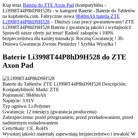
Kup teraz
Bateria do ZTE Axon Pad
(kompatybilna -
Li3998T44P8hD9H528) - w kategorii Baterie - Baterie do Tabletów
na kupbateria.com. Fabrycznie nowa
9840mAh bateria ZTE
Li3998T44P8hD9H528
– Dłuższy czas pracy gwarantowany! ZTE
Li3998T44P8hD9H528 Bateria z gwarancją jakości i wydajności!
Sprawdź nasze oferty już teraz! Radość zakupów i 100%
bezpieczeństwa dla każdej transakcji. Roczną Gwarancję ! 30-
Dniowa Gwarancja Zwrotu Pieniedzy ! Szybka Wysyłka !
Baterie Li3998T44P8hD9H528 do ZTE
Axon Pad
Baterie do Tabletów ZTE Li3998T44P8hD9H528 Descripción:
Kompatybilność Marki: ZTE
Pojemność: 9840mAh
Napięcie: 3.91V
Typ ogniwa: Li-Polymer
Gwarancja: 12 miesięcy (gwarancja producenta)
Zabezpieczenia: przed przegrzaniem, przed przeładowaniem, przed
nadmiernym rozładowaniem
Certyfikaty: CE, RoHS
Wysokiej jakości materiały zapewniają bezpieczeństwo i trwałość W