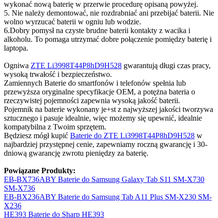
wykonać nową baterię w przerwie procedurę opisaną powyżej.
5. Nie należy demontować, nie rozdrabniać ani przebijać baterii. Nie
wolno wyrzucać baterii w ogniu lub wodzie.
6.Dobry pomysł na czyste brudne baterii kontakty z wacika i
alkoholu. To pomaga utrzymać dobre połączenie pomiędzy baterię i
laptopa.
Ogniwa
ZTE Li3998T44P8hD9H528
gwarantują długi czas pracy,
wysoką trwałość i bezpieczeństwo.
Zamiennych Baterie do smartfonów i telefonów spełnia lub
przewyższa oryginalne specyfikacje OEM, a potężna bateria o
rzeczywistej pojemności zapewnia wysoką jakość baterii.
Pojemnik na baterie wykonany je+st z najwyższej jakości tworzywa
sztucznego i pasuje idealnie, więc możemy się upewnić, idealnie
kompatybilna z Twoim sprzętem.
Będziesz mógł kupić
Baterie do ZTE Li3998T44P8hD9H528
w
najbardziej przystępnej cenie, zapewniamy roczną gwarancję i 30-
dniową gwarancję zwrotu pieniędzy za baterię.
Powiązane Produkty:
EB-BX736ABY Baterie do Samsung Galaxy Tab S11 SM-X730
SM-X736
EB-BX236ABY Baterie do Samsung Tab A11 Plus SM-X230 SM-
X236
HE393 Baterie do Sharp HE393