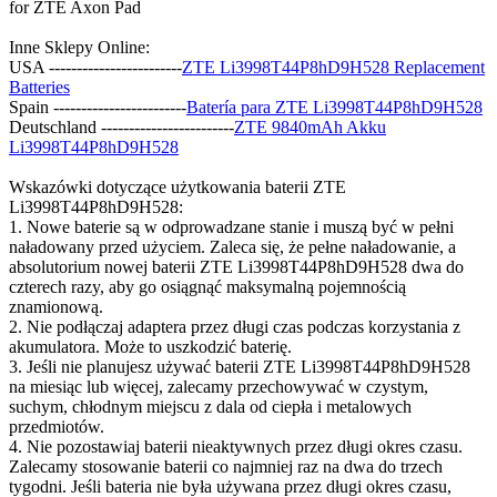
for ZTE Axon Pad
Inne Sklepy Online:
USA ------------------------
ZTE Li3998T44P8hD9H528 Replacement
Batteries
Spain ------------------------
Batería para ZTE Li3998T44P8hD9H528
Deutschland ------------------------
ZTE 9840mAh Akku
Li3998T44P8hD9H528
Wskazówki dotyczące użytkowania baterii ZTE
Li3998T44P8hD9H528:
1. Nowe baterie są w odprowadzane stanie i muszą być w pełni
naładowany przed użyciem. Zaleca się, że pełne naładowanie, a
absolutorium nowej baterii ZTE Li3998T44P8hD9H528 dwa do
czterech razy, aby go osiągnąć maksymalną pojemnością
znamionową.
2. Nie podłączaj adaptera przez długi czas podczas korzystania z
akumulatora. Może to uszkodzić baterię.
3. Jeśli nie planujesz używać baterii ZTE Li3998T44P8hD9H528
na miesiąc lub więcej, zalecamy przechowywać w czystym,
suchym, chłodnym miejscu z dala od ciepła i metalowych
przedmiotów.
4. Nie pozostawiaj baterii nieaktywnych przez długi okres czasu.
Zalecamy stosowanie baterii co najmniej raz na dwa do trzech
tygodni. Jeśli bateria nie była używana przez długi okres czasu,