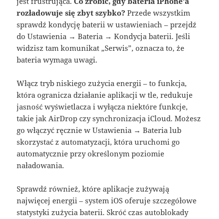
jest frustrująca.
Co zrobić, gdy bateria iPhone’a
rozładowuje się zbyt szybko?
Przede wszystkim
sprawdź kondycję baterii w ustawieniach – przejdź
do Ustawienia → Bateria → Kondycja baterii
. Jeśli
widzisz tam komunikat „Serwis”, oznacza to, że
bateria wymaga uwagi.
Włącz tryb niskiego zużycia energii – to funkcja,
która ogranicza działanie aplikacji w tle, redukuje
jasność wyświetlacza i wyłącza niektóre funkcje,
takie jak AirDrop czy synchronizacja iCloud
. Możesz
go włączyć ręcznie w Ustawienia → Bateria lub
skorzystać z automatyzacji, która uruchomi go
automatycznie przy określonym poziomie
naładowania
.
Sprawdź również, które aplikacje zużywają
najwięcej energii – system iOS oferuje szczegółowe
statystyki zużycia baterii
. Skróć czas autoblokady