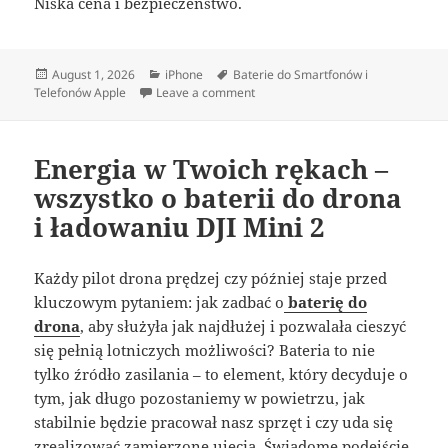
Niska cena i bezpieczeństwo.
Posted
Categories
Tags
August 1, 2026
iPhone
Baterie do Smartfonów i
on
on Bateria iPhone’a – jak przedłuży
Telefonów Apple
Leave a comment
Energia w Twoich rękach –
wszystko o baterii do drona
i ładowaniu DJI Mini 2
Każdy pilot drona prędzej czy później staje przed
kluczowym pytaniem: jak zadbać o
baterię do
drona
, aby służyła jak najdłużej i pozwalała cieszyć
się pełnią lotniczych możliwości? Bateria to nie
tylko źródło zasilania – to element, który decyduje o
tym, jak długo pozostaniemy w powietrzu, jak
stabilnie będzie pracował nasz sprzęt i czy uda się
zrealizować zamierzone ujęcia. Świadome podejście