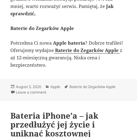
mniej, warto rozważyć serwis. Pamiętaj, że
Jak
sprawdzić,
Baterie do Zegarków Apple
Potrzebna Ci nowa
Apple bateria
? Dobrze trafiłeś!
Oferujemy wydajne
Baterie do Zegarków Apple
z
aż 12-miesięczną gwarancją. Niska cena i
bezpieczeństwo.
Posted
Categories
Tags
August 3, 2026
Apple
Baterie do Zegarków Apple
on
on ZEGAREK, KTÓRY NIE NADĄŻA? WSZYSTKO O BAT
Leave a comment
Bateria iPhone’a – jak
przedłużyć jej życie i
uniknąć kosztownej