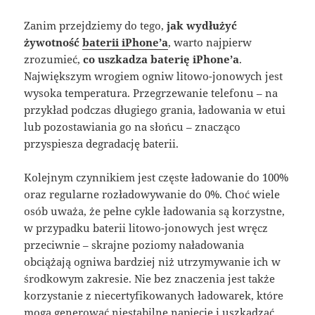
Zanim przejdziemy do tego,
jak wydłużyć
żywotność
baterii iPhone’a
, warto najpierw
zrozumieć,
co uszkadza baterię iPhone’a
.
Największym wrogiem ogniw litowo-jonowych jest
wysoka temperatura
. Przegrzewanie telefonu – na
przykład podczas długiego grania, ładowania w etui
lub pozostawiania go na słońcu – znacząco
przyspiesza degradację baterii
.
Kolejnym czynnikiem jest częste ładowanie do 100%
oraz regularne rozładowywanie do 0%
. Choć wiele
osób uważa, że pełne cykle ładowania są korzystne,
w przypadku baterii litowo-jonowych jest wręcz
przeciwnie – skrajne poziomy naładowania
obciążają ogniwa bardziej niż utrzymywanie ich w
środkowym zakresie
. Nie bez znaczenia jest także
korzystanie z niecertyfikowanych ładowarek, które
mogą generować niestabilne napięcie i uszkadzać