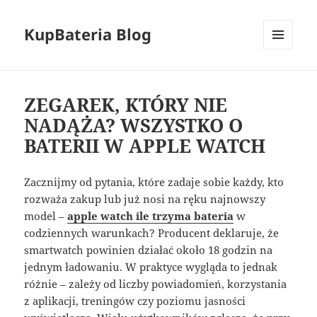
KupBateria Blog
MENU
AND
WIDGETS
ZEGAREK, KTÓRY NIE
NADĄŻA? WSZYSTKO O
BATERII W APPLE WATCH
Zacznijmy od pytania, które zadaje sobie każdy, kto
rozważa zakup lub już nosi na ręku najnowszy
model –
apple watch ile trzyma bateria
w
codziennych warunkach? Producent deklaruje, że
smartwatch powinien działać około 18 godzin na
jednym ładowaniu. W praktyce wygląda to jednak
różnie – zależy od liczby powiadomień, korzystania
z aplikacji, treningów czy poziomu jasności