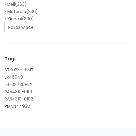
Dell(363)
Motorola(330)
Xiaomi(300)
Pokaż więcej
Tagi
STK025-19131T
LR46049
EB-BX736ABY
RA54310-0101
RA54310-0102
PMNN4493D