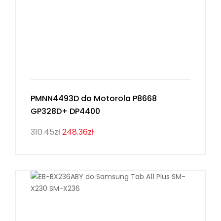
PMNN4493D do Motorola P8668
GP328D+ DP4400
310.45zł
248.36zł