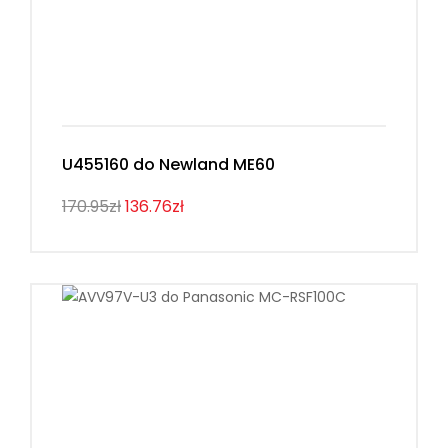
U455160 do Newland ME60
170.95zł
136.76zł