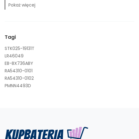
Pokaż więcej
Tagi
STK025-19131T
LR46049
EB-BX736ABY
RA54310-0101
RA54310-0102
PMNN4493D