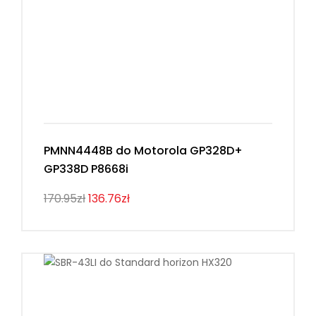
PMNN4448B do Motorola GP328D+
GP338D P8668i
170.95zł
136.76zł