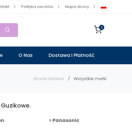
ntakt
Polityka zwrotów
Mapa strony
0
ów
O Nas
Dostawa I Płatność
Strona Główna
Wszystkie marki
 Guzikowe.
en
Panasonic