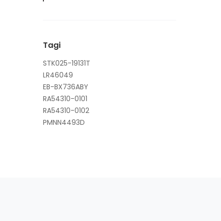
Tagi
STK025-19131T
LR46049
EB-BX736ABY
RA54310-0101
RA54310-0102
PMNN4493D