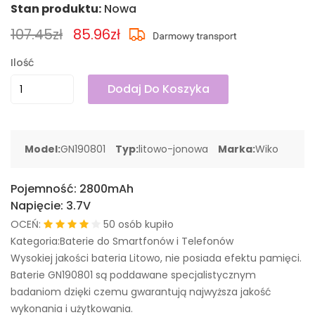
Stan produktu:
Nowa
107.45zł
85.96zł
Ilość
Dodaj Do Koszyka
Model:
GN190801
Typ:
litowo-jonowa
Marka:
Wiko
Pojemność:
2800mAh
Napięcie:
3.7V
OCEŃ:
50 osób kupiło
Kategoria:Baterie do Smartfonów i Telefonów
Wysokiej jakości bateria Litowo, nie posiada efektu pamięci.
Baterie GN190801 są poddawane specjalistycznym
badaniom dzięki czemu gwarantują najwyższa jakość
wykonania i użytkowania.