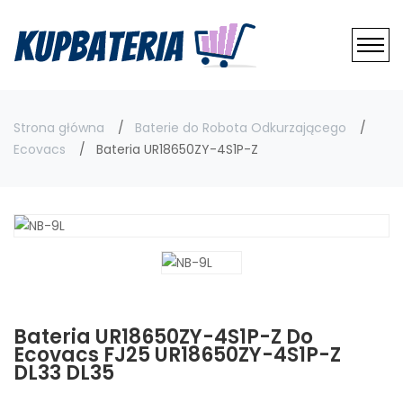
Strona główna
Baterie do Robota Odkurzającego
Ecovacs
Bateria UR18650ZY-4S1P-Z
Bateria UR18650ZY-4S1P-Z Do
Ecovacs FJ25 UR18650ZY-4S1P-Z
DL33 DL35