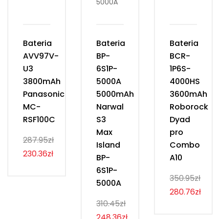
Bateria
Bateria
Bateria
AVV97V-
BP-
BCR-
U3
6S1P-
1P6S-
3800mAh
5000A
4000HS
Panasonic
5000mAh
3600mAh
MC-
Narwal
Roborock
RSF100C
S3
Dyad
Max
pro
287.95zł
Island
Combo
230.36zł
BP-
A10
6S1P-
350.95zł
5000A
280.76zł
310.45zł
248.36zł