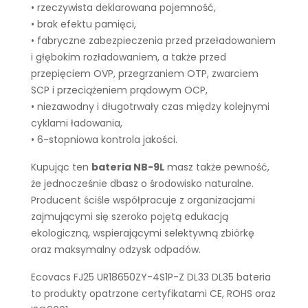
• rzeczywista deklarowana pojemność,
• brak efektu pamięci,
• fabryczne zabezpieczenia przed przeładowaniem
i głębokim rozładowaniem, a także przed
przepięciem OVP, przegrzaniem OTP, zwarciem
SCP i przeciążeniem prądowym OCP,
• niezawodny i długotrwały czas między kolejnymi
cyklami ładowania,
• 6-stopniowa kontrola jakości.
Kupując ten
bateria NB-9L
masz także pewność,
że jednocześnie dbasz o środowisko naturalne.
Producent ściśle współpracuje z organizacjami
zajmującymi się szeroko pojętą edukacją
ekologiczną, wspierającymi selektywną zbiórkę
oraz maksymalny odzysk odpadów.
Ecovacs FJ25 UR18650ZY-4S1P-Z DL33 DL35 bateria
to produkty opatrzone certyfikatami CE, ROHS oraz