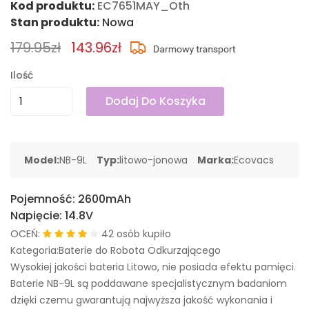
Kod produktu:
EC7651MAY_Oth
Stan produktu:
Nowa
179.95zł
143.96zł
Ilość
Dodaj Do Koszyka
Model:
NB-9L
Typ:
litowo-jonowa
Marka:
Ecovacs
Pojemność:
2600mAh
Napięcie:
14.8V
OCEŃ:
42 osób kupiło
Kategoria:Baterie do Robota Odkurzającego
Wysokiej jakości bateria Litowo, nie posiada efektu pamięci.
Baterie NB-9L są poddawane specjalistycznym badaniom
dzięki czemu gwarantują najwyższa jakość wykonania i