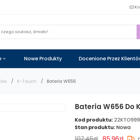
!
Ko
e
Nowe Produkty
Docenione Przez Klient
nów
K-Touch
Bateria W656
Bateria W656 Do 
Kod produktu:
22KTO99
Stan produktu:
Nowa
107.45zł
85.96zł