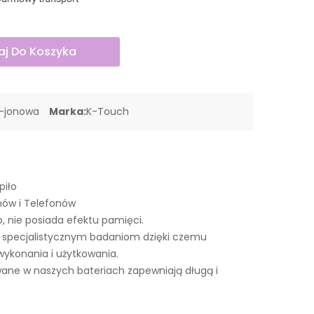
j Do Koszyka
o-jonowa
Marka:
K-Touch
piło
nów i Telefonów
o, nie posiada efektu pamięci.
 specjalistycznym badaniom dzięki czemu
wykonania i użytkowania.
ne w naszych bateriach zapewniają długą i