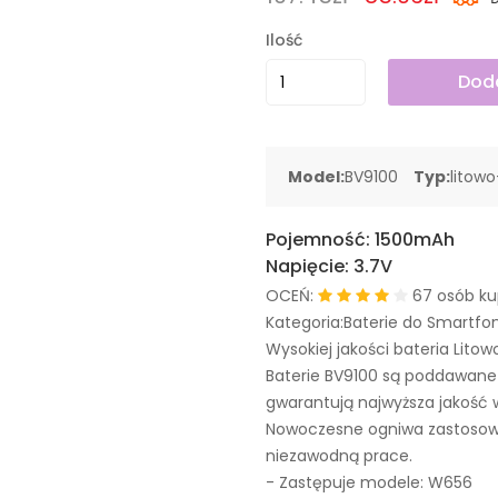
Ilość
Doda
Model:
BV9100
Typ:
litow
Pojemność:
1500mAh
Napięcie:
3.7V
OCEŃ:
67 osób ku
Kategoria:Baterie do Smartfo
Wysokiej jakości bateria Litow
Baterie BV9100 są poddawane
gwarantują najwyższa jakość 
Nowoczesne ogniwa zastosowa
niezawodną prace.
- Zastępuje modele:
W656