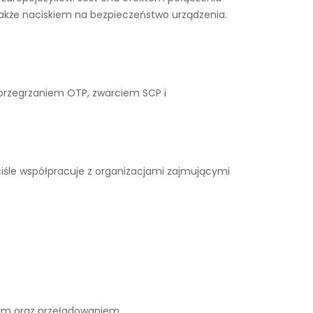
także naciskiem na bezpieczeństwo urządzenia.
 przegrzaniem OTP, zwarciem SCP i
iśle współpracuje z organizacjami zajmującymi
iem oraz przeładowaniem