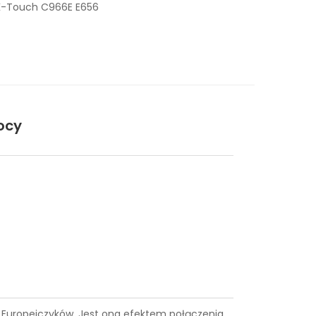
 K-Touch C966E E656
ocy
ce Europejczyków. Jest ona efektem połączenia