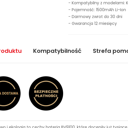
- Kompatybilny z modelami:
- Pojemność: 1500mAh Li-Ion
- Darmowy zwrot do 30 dni
- Gwarancja 12 miesięcy
roduktu
Kompatybilność
Strefa pom
wo i ekologia to cechy
bateria BV9100
, które doceniły już tysią