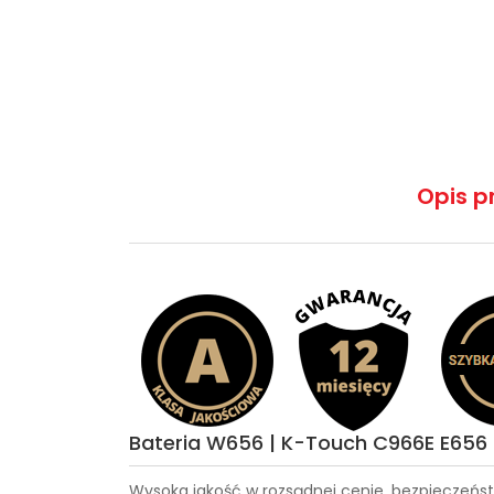
Opis p
Bateria W656 | K-Touch C966E E656
Wysoka jakość w rozsądnej cenie, bezpieczeńst