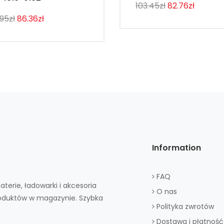
103.45zł
82.76zł
.95zł
86.36zł
Information
FAQ
aterie, ładowarki i akcesoria
O nas
roduktów w magazynie. Szybka
Polityka zwrotów
Dostawa i płatność