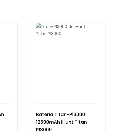
Ah
Bateria Titan-P13000
Ba
12500mAh iHunt Titan
Vi
P13000