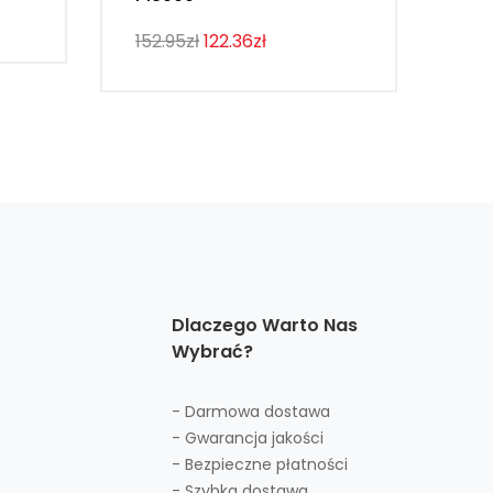
107
152.95zł
122.36zł
Dlaczego Warto Nas
Wybrać?
- Darmowa dostawa
- Gwarancja jakości
- Bezpieczne płatności
- Szybka dostawa