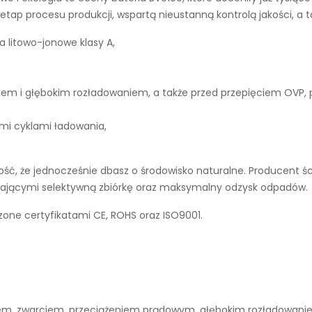
tap procesu produkcji, wspartą nieustanną kontrolą jakości, a 
a litowo-jonowe klasy A,
iem i głębokim rozładowaniem, a także przed przepięciem OVP,
ymi cyklami ładowania,
ć, że jednocześnie dbasz o środowisko naturalne. Producent śc
ierającymi selektywną zbiórkę oraz maksymalny odzysk odpadów.
one certyfikatami CE, ROHS oraz ISO9001.
niem, zwarciem, przeciążeniem prądowym, głębokim rozładowan