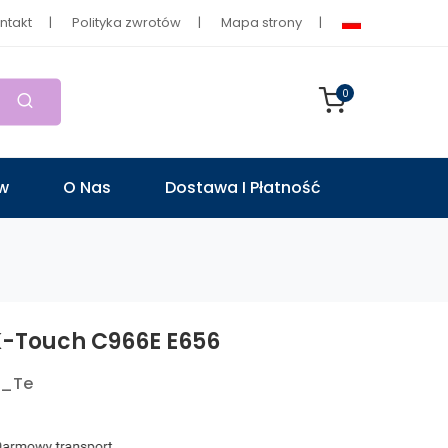
ntakt
Polityka zwrotów
Mapa strony
0
ów
O Nas
Dostawa I Płatność
K-Touch C966E E656
9_Te