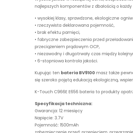
najlepszych komponentów z dbałością o każdy e
• wysokiej klasy, sprawdzone, ekologiczne ogniw
• rzeczywista deklarowana pojemność,
• brak efektu pamięci,
• fabryczne zabezpieczenia przed przeładowan
przeciążeniem prądowym OCP,
• niezawodny i długotrwały czas między kolejn
• 6-stopniowa kontrola jakości.
Kupując ten
bateria BV9100
masz także pewnoś
się szeroko pojętą edukacją ekologiczną, wsp
K-Touch C966E E656 bateria to produkty opatrz
Specyfikacja techniczna:
Gwarancja: 12 miesięcy
Napięcie: 3.7V
Pojemność: 1500mAh
zabezpieczenie przed: przepięciem, przegrza