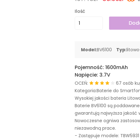
Ilość
Doda
Model:
BV6100
Typ:
litow
Pojemność:
1600mAh
Napięcie:
3.7V
OCEŃ:
67 osób ku
Kategoria:Baterie do Smartfo
Wysokiej jakości bateria Litow
Baterie BV6100 są poddawane
gwarantują najwyższa jakość 
Nowoczesne ogniwa zastosowa
niezawodną prace.
- Zastępuje modele:
TBW5931