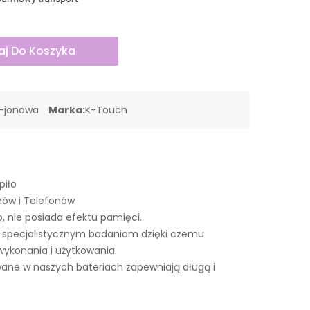
j Do Koszyka
o-jonowa
Marka:
K-Touch
piło
nów i Telefonów
o, nie posiada efektu pamięci.
 specjalistycznym badaniom dzięki czemu
wykonania i użytkowania.
ne w naszych bateriach zapewniają długą i