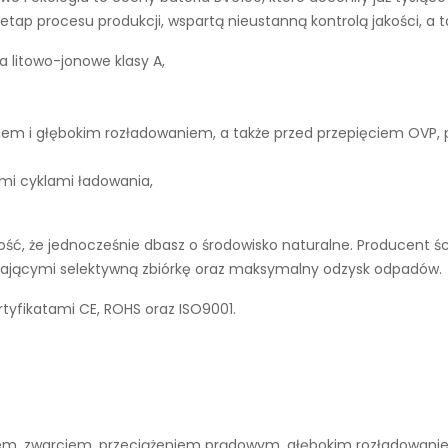
tap procesu produkcji, wspartą nieustanną kontrolą jakości, a 
a litowo-jonowe klasy A,
iem i głębokim rozładowaniem, a także przed przepięciem OVP,
ymi cyklami ładowania,
ć, że jednocześnie dbasz o środowisko naturalne. Producent śc
ierającymi selektywną zbiórkę oraz maksymalny odzysk odpadów.
tyfikatami CE, ROHS oraz ISO9001.
niem, zwarciem, przeciążeniem prądowym, głębokim rozładowan