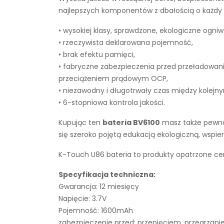
najlepszych komponentów z dbałością o każdy e
• wysokiej klasy, sprawdzone, ekologiczne ogniw
• rzeczywista deklarowana pojemność,
• brak efektu pamięci,
• fabryczne zabezpieczenia przed przeładowan
przeciążeniem prądowym OCP,
• niezawodny i długotrwały czas między kolejn
• 6-stopniowa kontrola jakości.
Kupując ten
bateria BV6100
masz także pewnoś
się szeroko pojętą edukacją ekologiczną, wsp
K-Touch U86 bateria to produkty opatrzone cer
Specyfikacja techniczna:
Gwarancja: 12 miesięcy
Napięcie: 3.7V
Pojemność: 1600mAh
zabezpieczenie przed: przepięciem, przegrza