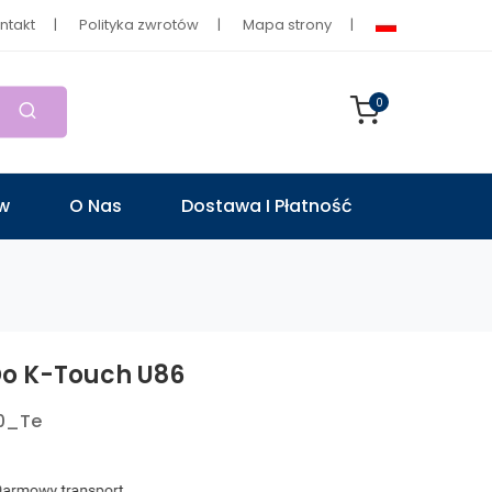
ntakt
Polityka zwrotów
Mapa strony
0
ów
O Nas
Dostawa I Płatność
Do K-Touch U86
0_Te