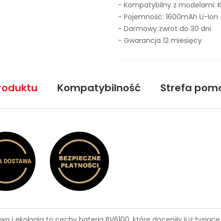
- Kompatybilny z modelami: 
- Pojemność: 1600mAh Li-Ion
- Darmowy zwrot do 30 dni
- Gwarancja 12 miesięcy
roduktu
Kompatybilność
Strefa pom
wo i ekologia to cechy
bateria BV6100
, które doceniły już tysią