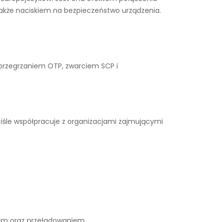
także naciskiem na bezpieczeństwo urządzenia.
 przegrzaniem OTP, zwarciem SCP i
iśle współpracuje z organizacjami zajmującymi
iem oraz przeładowaniem