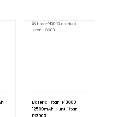
Ah
Bateria Titan-P13000
Ba
12500mAh iHunt Titan
Vi
P13000