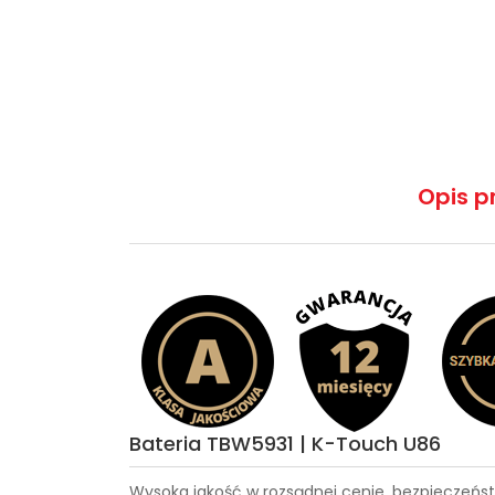
Opis p
Bateria TBW5931 | K-Touch U86
Wysoka jakość w rozsądnej cenie, bezpieczeńst