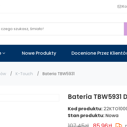
!
Ko
e
Nowe Produkty
Docenione Przez Klient
nów
K-Touch
Bateria TBW5931
Bateria TBW5931 
Kod produktu:
22KTO100
Stan produktu:
Nowa
107.45zł
85.96zł