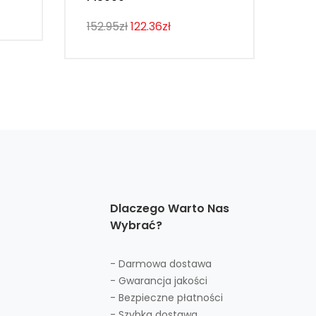
107
152.95zł
122.36zł
Dlaczego Warto Nas
Wybrać?
- Darmowa dostawa
- Gwarancja jakości
- Bezpieczne płatności
- Szybka dostawa