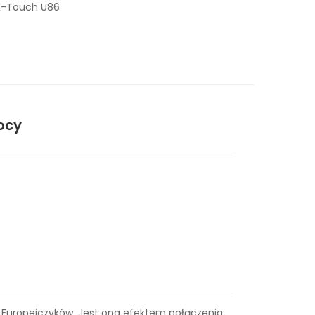
K-Touch U86
ocy
ce Europejczyków. Jest ona efektem połączenia