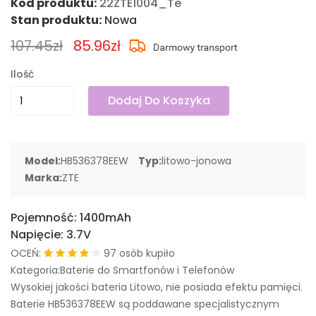
Kod produktu:
22ZTE1004_Te
Stan produktu:
Nowa
107.45zł
85.96zł
Ilość
Dodaj Do Koszyka
Model:
HB536378EEW
Typ:
litowo-jonowa
Marka:
ZTE
Pojemność:
1400mAh
Napięcie:
3.7V
OCEŃ:
97 osób kupiło
Kategoria:Baterie do Smartfonów i Telefonów
Wysokiej jakości bateria Litowo, nie posiada efektu pamięci.
Baterie HB536378EEW są poddawane specjalistycznym