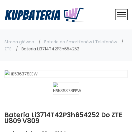
Strona główna
Baterie do Smartfonów i Telefonów
ZTE
Bateria Li3714T42P3h654252
Bateria Li3714T42P3h654252 Do ZTE
U809 V809