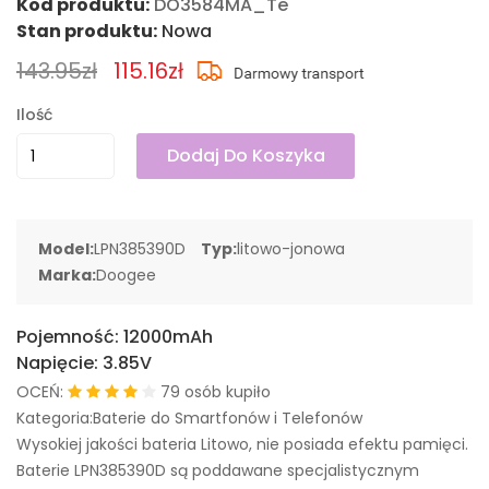
Kod produktu:
DO3584MA_Te
Stan produktu:
Nowa
143.95zł
115.16zł
Ilość
Dodaj Do Koszyka
Model:
LPN385390D
Typ:
litowo-jonowa
Marka:
Doogee
Pojemność:
12000mAh
Napięcie:
3.85V
OCEŃ:
79 osób kupiło
Kategoria:Baterie do Smartfonów i Telefonów
Wysokiej jakości bateria Litowo, nie posiada efektu pamięci.
Baterie LPN385390D są poddawane specjalistycznym