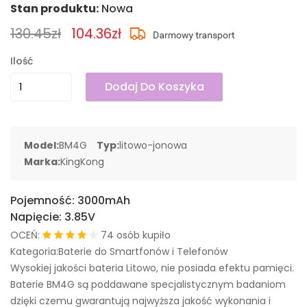
Stan produktu:
Nowa
130.45zł
104.36zł
Ilość
Dodaj Do Koszyka
Model:
BM4G
Typ:
litowo-jonowa
Marka:
KingKong
Pojemność:
3000mAh
Napięcie:
3.85V
OCEŃ:
74 osób kupiło
Kategoria:Baterie do Smartfonów i Telefonów
Wysokiej jakości bateria Litowo, nie posiada efektu pamięci.
Baterie BM4G są poddawane specjalistycznym badaniom
dzięki czemu gwarantują najwyższa jakość wykonania i