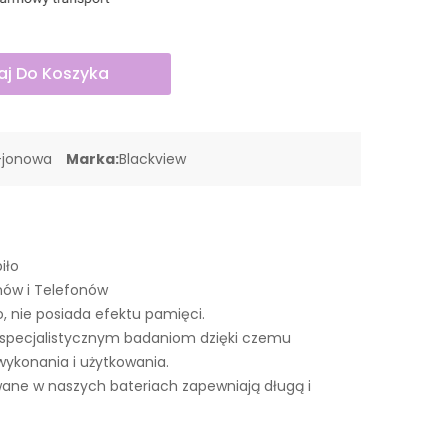
j Do Koszyka
-jonowa
Marka:
Blackview
iło
nów i Telefonów
o, nie posiada efektu pamięci.
 specjalistycznym badaniom dzięki czemu
wykonania i użytkowania.
ne w naszych bateriach zapewniają długą i