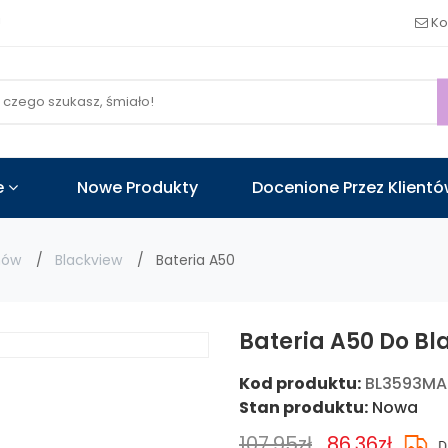
!
Ko
e
Nowe Produkty
Docenione Przez Klient
nów
Blackview
Bateria A50
Bateria A50 Do Bl
Kod produktu:
BL3593M
Stan produktu:
Nowa
107.95zł
86.36zł