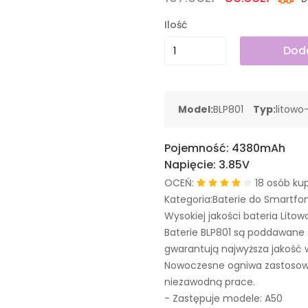
Ilość
Doda
Model:
BLP801
Typ:
litowo
Pojemność:
4380mAh
Napięcie:
3.85V
OCEŃ:
18 osób kup
Kategoria:Baterie do Smartfo
Wysokiej jakości bateria Litow
Baterie BLP801 są poddawane
gwarantują najwyższa jakość 
Nowoczesne ogniwa zastosowa
niezawodną prace.
- Zastępuje modele:
A50