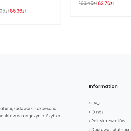
103.45zł
82.76zł
.95zł
86.36zł
Information
FAQ
aterie, ładowarki i akcesoria
O nas
roduktów w magazynie. Szybka
Polityka zwrotów
Dostawa i płatność