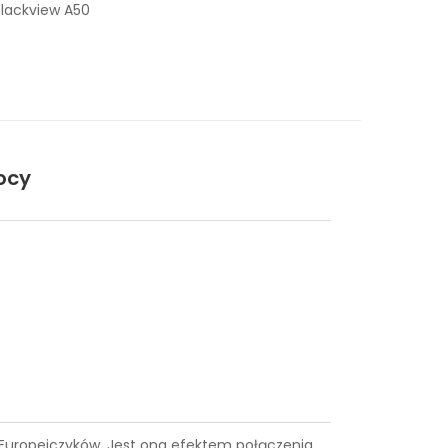
Blackview A50
ocy
ce Europejczyków. Jest ona efektem połączenia