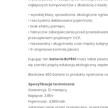
najlepszych komponentów z dbałością o każdy e
• wysokiej klasy, sprawdzone, ekologiczne ogniw
• rzeczywista deklarowana pojemność,
• brak efektu pamięci,
• fabryczne zabezpieczenia przed przeładowan
przeciążeniem prądowym OCP,
• niezawodny i długotrwały czas między kolejn
• 6-stopniowa kontrola jakości.
Kupując ten
bateria BLP801
masz także pewnoś
się szeroko pojętą edukacją ekologiczną, wsp
Blackview A50 bateria to produkty opatrzone ce
Specyfikacja techniczna:
Gwarancja: 12 miesięcy
Napięcie: 3.85V
Pojemność: 4380mAh
zabezpieczenie przed: przepięciem, przegrza