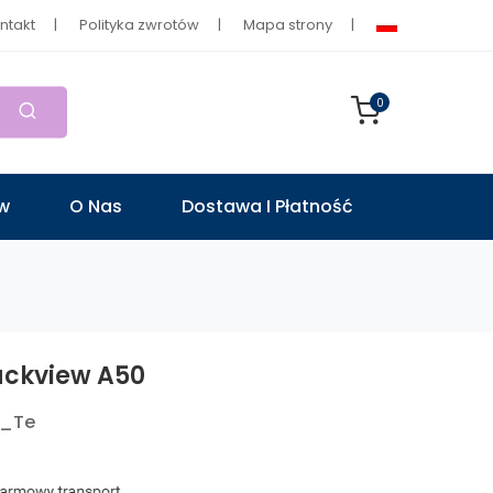
ntakt
Polityka zwrotów
Mapa strony
0
ów
O Nas
Dostawa I Płatność
ackview A50
A_Te