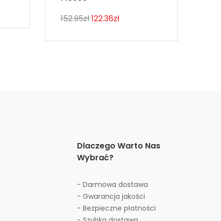
107
152.95zł
122.36zł
Dlaczego Warto Nas
Wybrać?
- Darmowa dostawa
- Gwarancja jakości
- Bezpieczne płatności
- Szybka dostawa