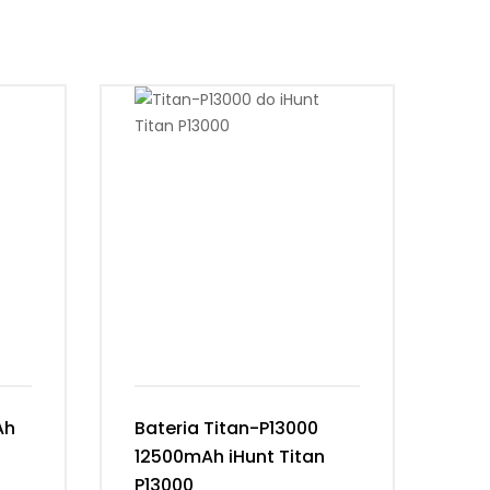
Ah
Bateria Titan-P13000
Ba
12500mAh iHunt Titan
Vi
P13000