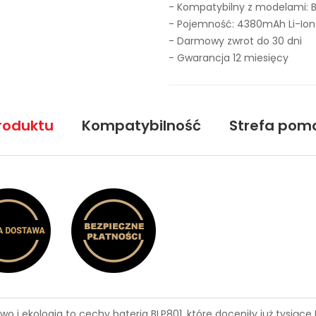
- Kompatybilny z modelami: 
- Pojemność: 4380mAh Li-Ion
- Darmowy zwrot do 30 dni
- Gwarancja 12 miesięcy
roduktu
Kompatybilność
Strefa pom
wo i ekologia to cechy
bateria BLP801
, które doceniły już tysią