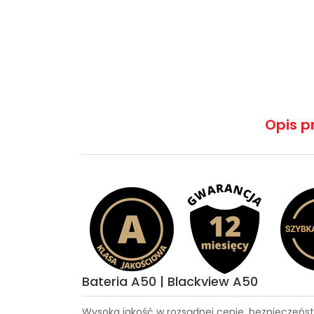
Opis p
Bateria A50 | Blackview A50
Wysoka jakość w rozsądnej cenie, bezpieczeńst