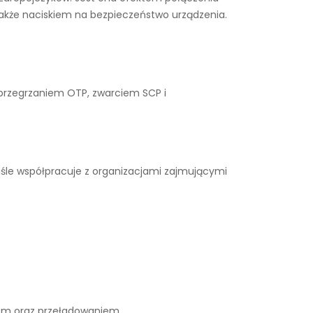
także naciskiem na bezpieczeństwo urządzenia.
 przegrzaniem OTP, zwarciem SCP i
iśle współpracuje z organizacjami zajmującymi
iem oraz przeładowaniem