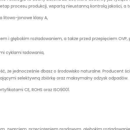
tap procesu produkcji, wspartą nieustanną kontrolą jakości, a 
a litowo-jonowe klasy A,
iem i głębokim rozładowaniem, a także przed przepięciem OVP,
ymi cyklami ładowania,
ć, że jednocześnie dbasz o środowisko naturalne. Producent śc
ierającymi selektywną zbiórkę oraz maksymalny odzysk odpadów.
rtyfikatami CE, ROHS oraz ISO9001.
niem, zwarciem, przeciążeniem prądowym, głębokim rozładowan