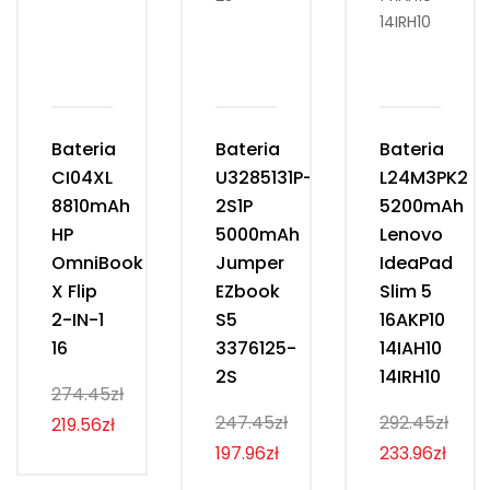
Bateria
Bateria
Bateria
CI04XL
U3285131P-
L24M3PK2
8810mAh
2S1P
5200mAh
HP
5000mAh
Lenovo
OmniBook
Jumper
IdeaPad
X Flip
EZbook
Slim 5
2-IN-1
S5
16AKP10
16
3376125-
14IAH10
2S
14IRH10
274.45zł
247.45zł
292.45zł
219.56zł
197.96zł
233.96zł