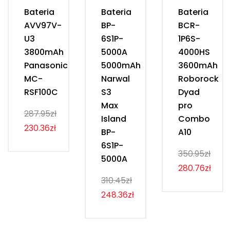
Bateria
Bateria
Bateria
AVV97V-
BP-
BCR-
U3
6S1P-
1P6S-
3800mAh
5000A
4000HS
Panasonic
5000mAh
3600mAh
MC-
Narwal
Roborock
RSF100C
S3
Dyad
Max
pro
287.95zł
Island
Combo
230.36zł
BP-
A10
6S1P-
350.95zł
5000A
280.76zł
310.45zł
248.36zł