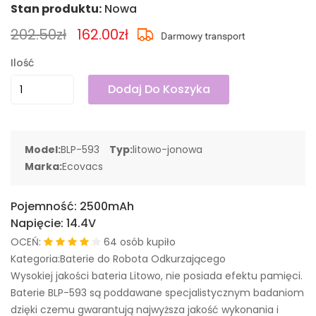
Stan produktu:
Nowa
202.50zł
162.00zł
Ilość
Dodaj Do Koszyka
Model:
BLP-593
Typ:
litowo-jonowa
Marka:
Ecovacs
Pojemność:
2500mAh
Napięcie:
14.4V
OCEŃ:
64 osób kupiło
Kategoria:Baterie do Robota Odkurzającego
Wysokiej jakości bateria Litowo, nie posiada efektu pamięci.
Baterie BLP-593 są poddawane specjalistycznym badaniom
dzięki czemu gwarantują najwyższa jakość wykonania i