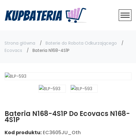
Strona główna
Baterie do Robota Odkurzającego
Ecovacs
Bateria N168-4S1P
Bateria N168-4S1P Do Ecovacs N168-
4S1P
Kod produktu:
EC3605JU_Oth