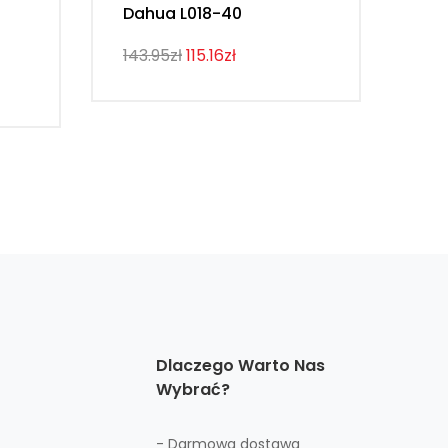
Dahua L018-40
3.
BH
143.95zł
115.16zł
116
Dlaczego Warto Nas
Wybrać?
- Darmowa dostawa