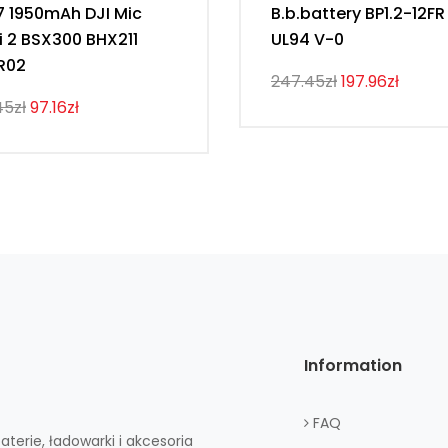
7 1950mAh DJI Mic
B.b.battery BP1.2-12FR
i 2 BSX300 BHX211
UL94 V-0
R02
247.45zł
197.96zł
45zł
97.16zł
Information
FAQ
aterie, ładowarki i akcesoria