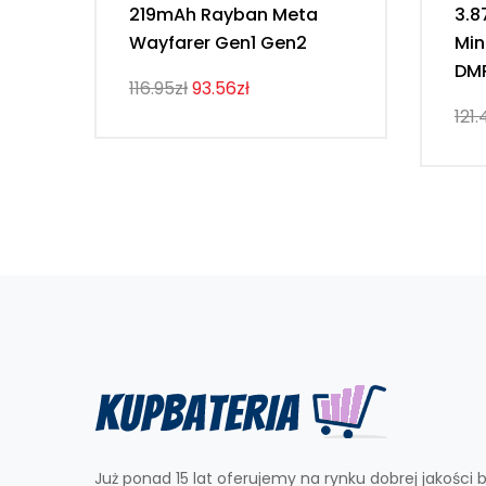
219mAh Rayban Meta
3.8
Wayfarer Gen1 Gen2
Min
DM
116.95zł
93.56zł
121.
Już ponad 15 lat oferujemy na rynku dobrej jakości b