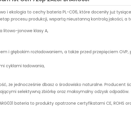
wo i ekologia to cechy
bateria PL-C06
, które doceniły już tysi
tap procesu produkcji, wspartą nieustanną kontrolą jakości, a 
a litowo-jonowe klasy A,
iem i głębokim rozładowaniem, a także przed przepięciem OVP,
ymi cyklami ładowania,
ć, że jednocześnie dbasz o środowisko naturalne. Producent śc
ierającymi selektywną zbiórkę oraz maksymalny odzysk odpadów.
RG031 bateria to produkty opatrzone certyfikatami CE, ROHS ora