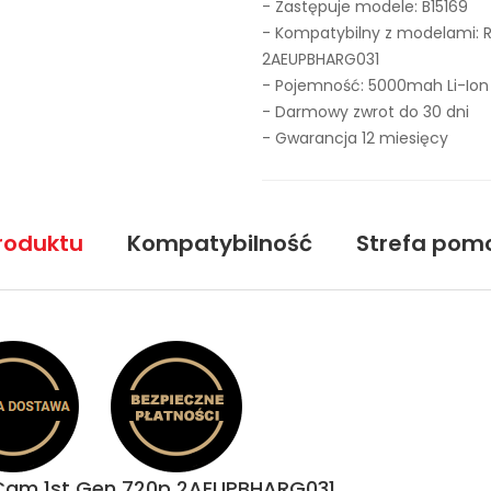
- Zastępuje modele:
B15169
- Kompatybilny z modelami: R
2AEUPBHARG031
- Pojemność: 5000mah Li-Ion
- Darmowy zwrot do 30 dni
- Gwarancja 12 miesięcy
roduktu
Kompatybilność
Strefa pom
ll Cam 1st Gen 720p 2AEUPBHARG031