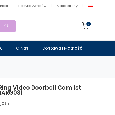
ntakt
Polityka zwrotów
Mapa strony
0
ów
O Nas
Dostawa I Płatność
 Ring Video Doorbell Cam 1st
HARG031
_Oth