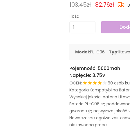
103.45zł
82.76zł
Ilość
Doda
Model:
PL-C06
Typ:
litow
Pojemność:
5000mah
Napięcie:
3.75V
OCEŃ:
60 osób ku
Kategoria:Kompatybilna Bater
Wysokiej jakości bateria Litow
Baterie PL-C06 są poddawane
gwarantują najwyższa jakość 
Nowoczesne ogniwa zastosowa
niezawodną prace.