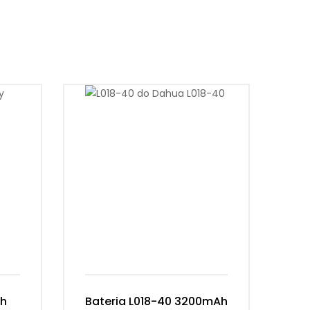
Ah
Bateria L018-40 3200mAh
Ba