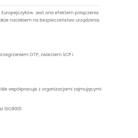
ące Europejczyków. Jest ona efektem połączenia
także naciskiem na bezpieczeństwo urządzenia.
 przegrzaniem OTP, zwarciem SCP i
iśle współpracuje z organizacjami zajmującymi
z ISO9001.