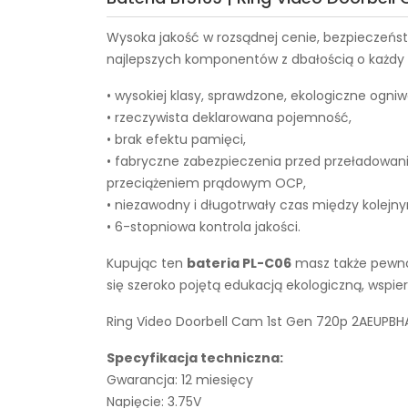
Wysoka jakość w rozsądnej cenie, bezpieczeńst
najlepszych komponentów z dbałością o każdy e
• wysokiej klasy, sprawdzone, ekologiczne ogniw
• rzeczywista deklarowana pojemność,
• brak efektu pamięci,
• fabryczne zabezpieczenia przed przeładowan
przeciążeniem prądowym OCP,
• niezawodny i długotrwały czas między kolejn
• 6-stopniowa kontrola jakości.
Kupując ten
bateria PL-C06
masz także pewnoś
się szeroko pojętą edukacją ekologiczną, wsp
Ring Video Doorbell Cam 1st Gen 720p 2AEUPBHA
Specyfikacja techniczna:
Gwarancja: 12 miesięcy
Napięcie: 3.75V