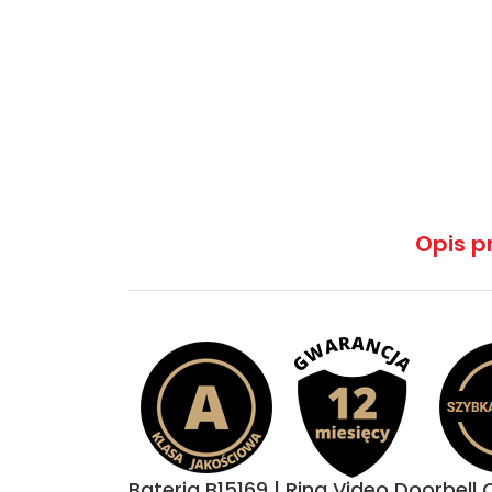
Opis p
Bateria B15169 | Ring Video Doorbe