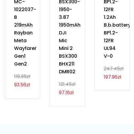
MC-
BSX300-
BP1.2-
1022037-
1950-
12FR
B
3.87
1.2Ah
219mAh
1950mAh
B.b.battery
Rayban
DJI
BP1.2-
Meta
Mic
12FR
Wayfarer
Mini 2
UL94
Gen1
BSX300
V-0
Gen2
BHX211
247.45zł
DMR02
116.95zł
197.96zł
121.45zł
93.56zł
97.16zł