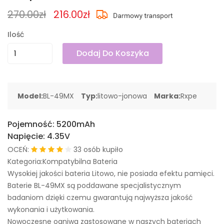
270.00zł
216.00zł
Ilość
Dodaj Do Koszyka
Model:
BL-49MX
Typ:
litowo-jonowa
Marka:
Rxpe
Pojemność:
5200mAh
Napięcie:
4.35V
OCEŃ:
33 osób kupiło
Kategoria:Kompatybilna Bateria
Wysokiej jakości bateria Litowo, nie posiada efektu pamięci.
Baterie BL-49MX są poddawane specjalistycznym
badaniom dzięki czemu gwarantują najwyższa jakość
wykonania i użytkowania.
Nowoczesne ogniwa zastosowane w naszych bateriach