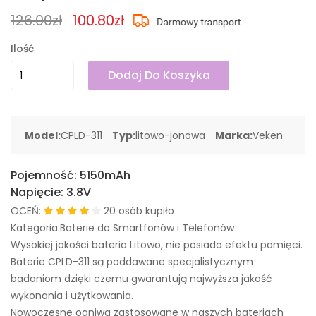
126.00zł
100.80zł
Ilość
Dodaj Do Koszyka
Model:
CPLD-311
Typ:
litowo-jonowa
Marka:
Veken
Pojemność:
5150mAh
Napięcie:
3.8V
OCEŃ:
20 osób kupiło
Kategoria:Baterie do Smartfonów i Telefonów
Wysokiej jakości bateria Litowo, nie posiada efektu pamięci.
Baterie CPLD-311 są poddawane specjalistycznym
badaniom dzięki czemu gwarantują najwyższa jakość
wykonania i użytkowania.
Nowoczesne ogniwa zastosowane w naszych bateriach