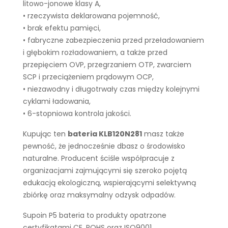
litowo-jonowe klasy A,
• rzeczywista deklarowana pojemność,
• brak efektu pamięci,
• fabryczne zabezpieczenia przed przeładowaniem
i głębokim rozładowaniem, a także przed
przepięciem OVP, przegrzaniem OTP, zwarciem
SCP i przeciążeniem prądowym OCP,
• niezawodny i długotrwały czas między kolejnymi
cyklami ładowania,
• 6-stopniowa kontrola jakości.
Kupując ten
bateria KLB120N281
masz także
pewność, że jednocześnie dbasz o środowisko
naturalne. Producent ściśle współpracuje z
organizacjami zajmującymi się szeroko pojętą
edukacją ekologiczną, wspierającymi selektywną
zbiórkę oraz maksymalny odzysk odpadów.
Supoin P5 bateria to produkty opatrzone
certyfikatami CE, ROHS oraz ISO9001.