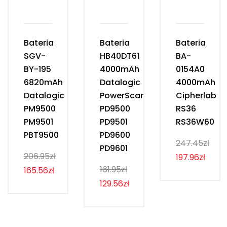
Bateria
Bateria
Bateria
SGV-
HB40DT61
BA-
BY-195
4000mAh
0154A0
6820mAh
Datalogic
4000mAh
Datalogic
PowerScan
Cipherlab
PM9500
PD9500
RS36
PM9501
PD9501
RS36W60
PBT9500
PD9600
247.45zł
PD9601
206.95zł
197.96zł
161.95zł
165.56zł
129.56zł