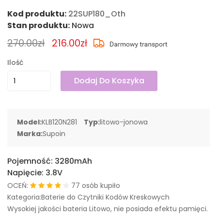
Kod produktu:
22SUP180_Oth
Stan produktu:
Nowa
270.00zł
216.00zł
Ilość
Dodaj Do Koszyka
Model:
KLB120N281
Typ:
litowo-jonowa
Marka:
Supoin
Pojemność:
3280mAh
Napięcie:
3.8V
OCEŃ:
77 osób kupiło
Kategoria:Baterie do Czytniki Kodów Kreskowych
Wysokiej jakości bateria Litowo, nie posiada efektu pamięci.