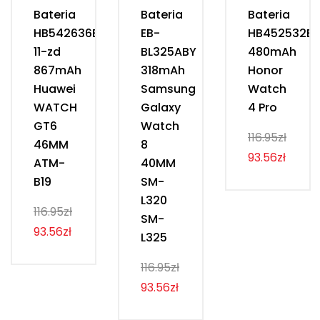
Bateria
Bateria
Bateria
HB542636EXW-
EB-
HB452532E
11-zd
BL325ABY
480mAh
867mAh
318mAh
Honor
Huawei
Samsung
Watch
WATCH
Galaxy
4 Pro
GT6
Watch
116.95zł
46MM
8
93.56zł
ATM-
40MM
B19
SM-
L320
116.95zł
SM-
93.56zł
L325
116.95zł
93.56zł