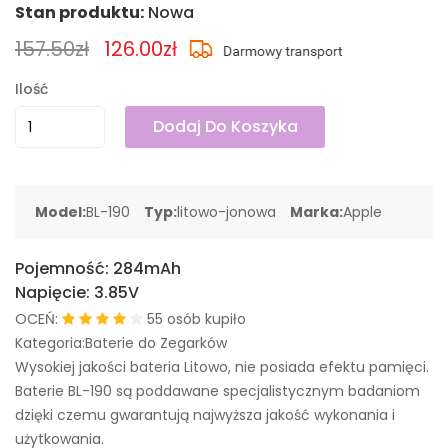
Stan produktu:
Nowa
157.50zł
126.00zł
Ilość
Dodaj Do Koszyka
Model:
BL-190
Typ:
litowo-jonowa
Marka:
Apple
Pojemność:
284mAh
Napięcie:
3.85V
OCEŃ:
55 osób kupiło
Kategoria:Baterie do Zegarków
Wysokiej jakości bateria Litowo, nie posiada efektu pamięci.
Baterie BL-190 są poddawane specjalistycznym badaniom
dzięki czemu gwarantują najwyższa jakość wykonania i
użytkowania.