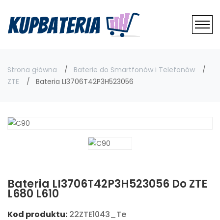
Strona główna
Baterie do Smartfonów i Telefonów
ZTE
Bateria LI3706T42P3H523056
Bateria LI3706T42P3H523056 Do ZTE
L680 L610
Kod produktu:
22ZTE1043_Te