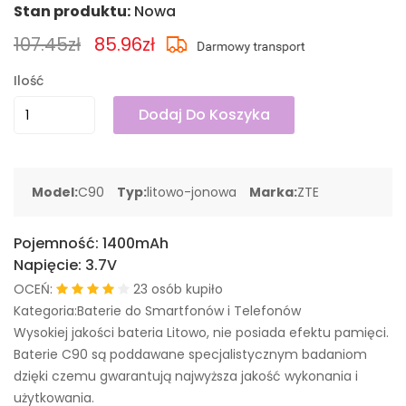
Stan produktu:
Nowa
107.45zł
85.96zł
Ilość
Dodaj Do Koszyka
Model:
C90
Typ:
litowo-jonowa
Marka:
ZTE
Pojemność:
1400mAh
Napięcie:
3.7V
OCEŃ:
23 osób kupiło
Kategoria:Baterie do Smartfonów i Telefonów
Wysokiej jakości bateria Litowo, nie posiada efektu pamięci.
Baterie C90 są poddawane specjalistycznym badaniom
dzięki czemu gwarantują najwyższa jakość wykonania i
użytkowania.