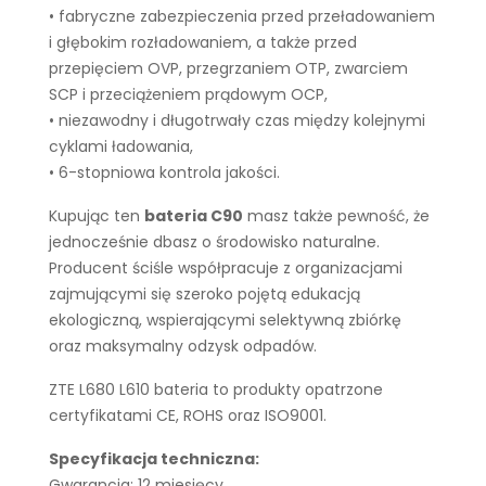
• fabryczne zabezpieczenia przed przeładowaniem
i głębokim rozładowaniem, a także przed
przepięciem OVP, przegrzaniem OTP, zwarciem
SCP i przeciążeniem prądowym OCP,
• niezawodny i długotrwały czas między kolejnymi
cyklami ładowania,
• 6-stopniowa kontrola jakości.
Kupując ten
bateria C90
masz także pewność, że
jednocześnie dbasz o środowisko naturalne.
Producent ściśle współpracuje z organizacjami
zajmującymi się szeroko pojętą edukacją
ekologiczną, wspierającymi selektywną zbiórkę
oraz maksymalny odzysk odpadów.
ZTE L680 L610 bateria to produkty opatrzone
certyfikatami CE, ROHS oraz ISO9001.
Specyfikacja techniczna:
Gwarancja: 12 miesięcy