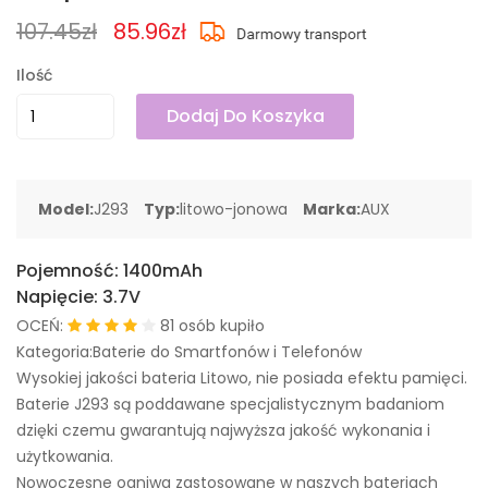
107.45zł
85.96zł
Ilość
Dodaj Do Koszyka
Model:
J293
Typ:
litowo-jonowa
Marka:
AUX
Pojemność:
1400mAh
Napięcie:
3.7V
OCEŃ:
81 osób kupiło
Kategoria:Baterie do Smartfonów i Telefonów
Wysokiej jakości bateria Litowo, nie posiada efektu pamięci.
Baterie J293 są poddawane specjalistycznym badaniom
dzięki czemu gwarantują najwyższa jakość wykonania i
użytkowania.
Nowoczesne ogniwa zastosowane w naszych bateriach