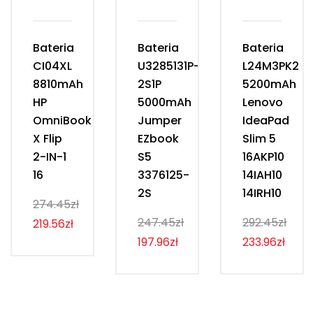
Bateria
Bateria
Bateria
CI04XL
U3285131P-
L24M3PK2
8810mAh
2S1P
5200mAh
HP
5000mAh
Lenovo
OmniBook
Jumper
IdeaPad
X Flip
EZbook
Slim 5
2-IN-1
S5
16AKP10
16
3376125-
14IAH10
2S
14IRH10
274.45zł
247.45zł
292.45zł
219.56zł
197.96zł
233.96zł