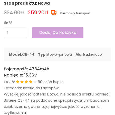
Stan produktu:
Nowa
324.00zł
259.20zł
Ilość
Dodaj Do Koszyka
Model:
QB-44
Typ:
litowo-jonowa
Marka:
Lenovo
Pojemność:
4734mAh
Napięcie:
15.36V
OCEŃ:
80 osób kupiło
Kategoria:Baterie do Laptopów
Wysokiej jakości bateria Litowo, nie posiada efektu pamięci.
Baterie QB-44 są poddawane specjalistycznym badaniom
dzięki czemu gwarantują najwyższa jakość wykonania i
użytkowania.