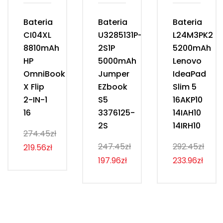
Bateria
Bateria
Bateria
CI04XL
U3285131P-
L24M3PK2
8810mAh
2S1P
5200mAh
HP
5000mAh
Lenovo
OmniBook
Jumper
IdeaPad
X Flip
EZbook
Slim 5
2-IN-1
S5
16AKP10
16
3376125-
14IAH10
2S
14IRH10
274.45zł
247.45zł
292.45zł
219.56zł
197.96zł
233.96zł