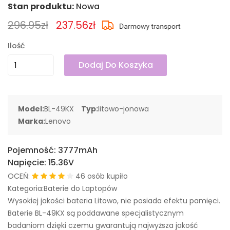
Stan produktu:
Nowa
296.95zł
237.56zł
Ilość
Dodaj Do Koszyka
Model:
BL-49KX
Typ:
litowo-jonowa
Marka:
Lenovo
Pojemność:
3777mAh
Napięcie:
15.36V
OCEŃ:
46 osób kupiło
Kategoria:Baterie do Laptopów
Wysokiej jakości bateria Litowo, nie posiada efektu pamięci.
Baterie BL-49KX są poddawane specjalistycznym
badaniom dzięki czemu gwarantują najwyższa jakość