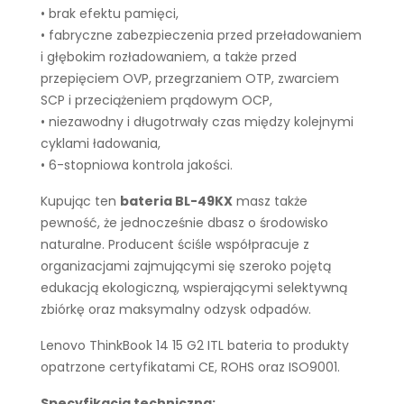
• brak efektu pamięci,
• fabryczne zabezpieczenia przed przeładowaniem
i głębokim rozładowaniem, a także przed
przepięciem OVP, przegrzaniem OTP, zwarciem
SCP i przeciążeniem prądowym OCP,
• niezawodny i długotrwały czas między kolejnymi
cyklami ładowania,
• 6-stopniowa kontrola jakości.
Kupując ten
bateria BL-49KX
masz także
pewność, że jednocześnie dbasz o środowisko
naturalne. Producent ściśle współpracuje z
organizacjami zajmującymi się szeroko pojętą
edukacją ekologiczną, wspierającymi selektywną
zbiórkę oraz maksymalny odzysk odpadów.
Lenovo ThinkBook 14 15 G2 ITL bateria to produkty
opatrzone certyfikatami CE, ROHS oraz ISO9001.
Specyfikacja techniczna: