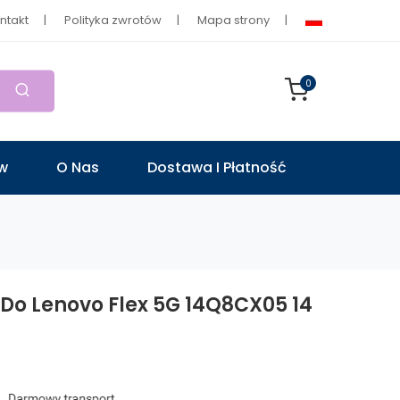
ntakt
Polityka zwrotów
Mapa strony
0
ów
O Nas
Dostawa I Płatność
Do Lenovo Flex 5G 14Q8CX05 14