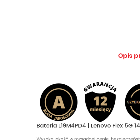
Opis p
Bateria L19M4PD4 | Lenovo Flex 5G 
Wysoka jakość w rozsądnej cenie, bezpieczeńst