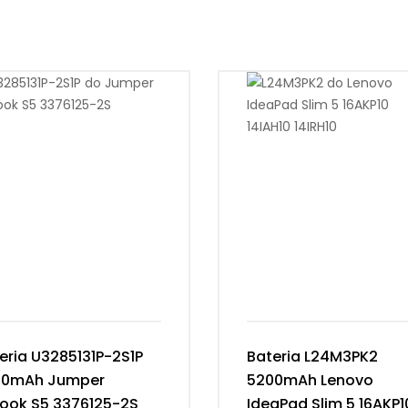
eria U3285131P-2S1P
Bateria L24M3PK2
00mAh Jumper
5200mAh Lenovo
ook S5 3376125-2S
IdeaPad Slim 5 16AKP1