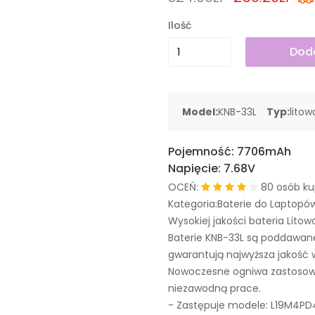
Ilość
Doda
Model:
KNB-33L
Typ:
lito
Pojemność:
7706mAh
Napięcie:
7.68V
OCEŃ:
80 osób ku
Kategoria:Baterie do Laptopó
Wysokiej jakości bateria Litow
Baterie KNB-33L są poddawan
gwarantują najwyższa jakość 
Nowoczesne ogniwa zastosowa
niezawodną prace.
- Zastępuje modele:
L19M4PD