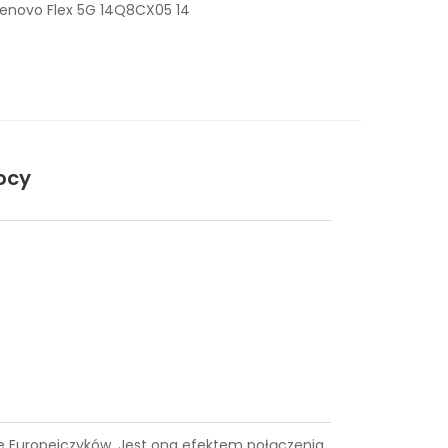
Lenovo Flex 5G 14Q8CX05 14
ocy
ące Europejczyków. Jest ona efektem połączenia