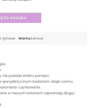
j Do Koszyka
wo-jonowa
Marka:
Lenovo
piło
w
o, nie posiada efektu pamięci.
e specjalistycznym badaniom dzięki czemu
wykonania i użytkowania.
ne w naszych bateriach zapewniają długą i
4