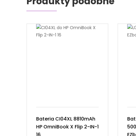
Produkty podobne
Bateria CI04XL 8810mAh
Bat
HP OmniBook X Flip 2-IN-1
50
16
EZb