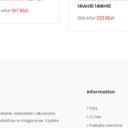
14IAH10 14IRH10
.45zł
197.96zł
292.45zł
233.96zł
Information
FAQ
aterie, ładowarki i akcesoria
O nas
roduktów w magazynie. Szybka
Polityka zwrotów