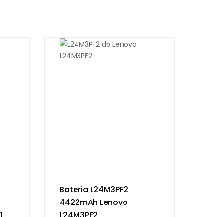
Bateria L24M3PF2
Ba
4422mAh Lenovo
54
0
L24M3PF2
Th