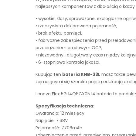
najlepszych komponentów z dbałością o każdy e
• wysokiej klasy, sprawdzone, ekologiczne ogniw
• rzeczywista deklarowana pojemność,
• brak efektu pamięci,
• fabryczne zabezpieczenia przed przeładowan
przeciążeniem prądowym OCP,
• niezawodny i długotrwały czas między kolejn
• 6-stopniowa kontrola jakości.
Kupując ten
bateria KNB-33L
masz także pewno
zajmującymi się szeroko pojętą edukacją ekol
Lenovo Flex 5G 14Q8CX05 14 bateria to produkt
Specyfikacja techniczna:
Gwarancja: 12 miesięcy
Napięcie: 7.68V
Pojemność: 7706mAh
zabezpieczenie przed: przepięciem, przegrza