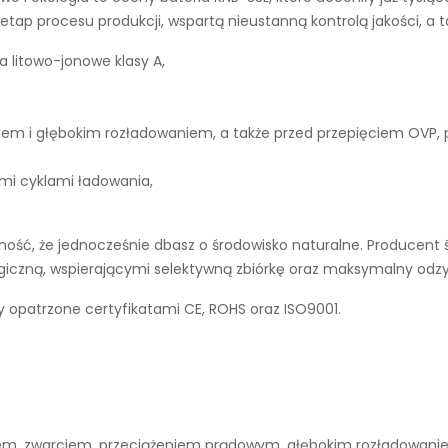
tap procesu produkcji, wspartą nieustanną kontrolą jakości, a 
a litowo-jonowe klasy A,
iem i głębokim rozładowaniem, a także przed przepięciem OVP,
ymi cyklami ładowania,
ść, że jednocześnie dbasz o środowisko naturalne. Producent ś
ogiczną, wspierającymi selektywną zbiórkę oraz maksymalny odz
y opatrzone certyfikatami CE, ROHS oraz ISO9001.
niem, zwarciem, przeciążeniem prądowym, głębokim rozładowan