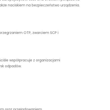
także naciskiem na bezpieczeństwo urządzenia.
 przegrzaniem OTP, zwarciem SCP i
ciśle współpracuje z organizacjami
ysk odpadów.
iem oraz przeładowaniem