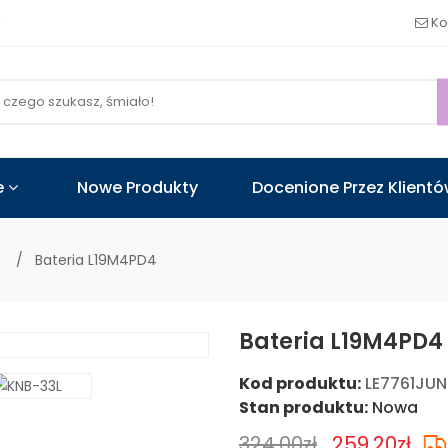
!
Ko
e
Nowe Produkty
Docenione Przez Klient
o
Bateria L19M4PD4
Bateria L19M4PD4 
Kod produktu:
LE7761JUN
Stan produktu:
Nowa
324.00zł
259.20zł