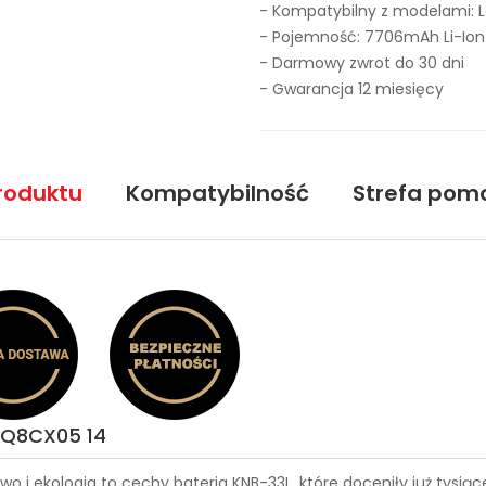
- Kompatybilny z modelami: 
- Pojemność: 7706mAh Li-Ion
- Darmowy zwrot do 30 dni
- Gwarancja 12 miesięcy
roduktu
Kompatybilność
Strefa pom
14Q8CX05 14
wo i ekologia to cechy
bateria KNB-33L
, które doceniły już tysi