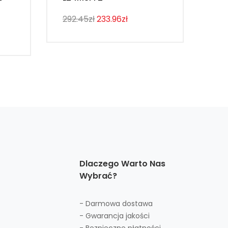
292.45zł
233.96zł
274
Dlaczego Warto Nas
Wybrać?
- Darmowa dostawa
- Gwarancja jakości