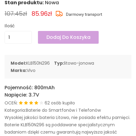
Stan produktu:
Nowa
107.45zł
85.96zł
Ilość
Dodaj Do Koszyka
Model:
KLB150N296
Typ:
litowo-jonowa
Marka:
Vivo
Pojemność:
800mAh
Napięcie:
3.7V
OCEŃ:
62 osób kupiło
Kategoria:Baterie do Smartfonów i Telefonów
Wysokiej jakości bateria Litowo, nie posiada efektu pamięci.
Baterie KLB150N296 są poddawane specjalistycznym
badaniom dzięki czemu gwarantują najwyższa jakość