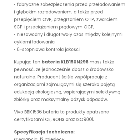
• fabryczne zabezpieczenia przed przeładowaniem
i głębokim rozładowaniem, a także przed
przepięciem OVP, przegrzaniem OTP, zwarciem
SCP i przeciążeniem prądowym OCP,
• niezawodny i długotrwały czas między kolejnymi
cyklami ładowania,
• 6-stopniowa kontrola jakości.
Kupując ten
bateria KLB150N296
masz także
pewność, że jednocześnie dbasz o środowisko
naturalne. Producent ściśle współpracuje z
organizacjami zajmującymi się szeroko pojętą
edukacją ekologiczną, wspierającymi selektywną
zbiórkę oraz maksymalny odzysk odpadów.
Vivo BBK I536 bateria to produkty opatrzone
certyfikatami CE, ROHS oraz ISO9001.
Specyfikacja techniczna:
Gwarancja: 12 miesięcy