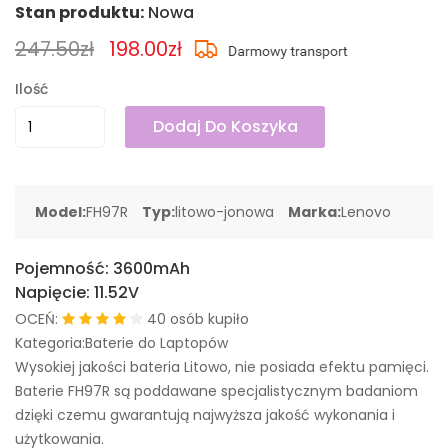
Stan produktu:
Nowa
247.50zł
198.00zł
Ilość
Dodaj Do Koszyka
Model:
FH97R
Typ:
litowo-jonowa
Marka:
Lenovo
Pojemność:
3600mAh
Napięcie:
11.52V
OCEŃ:
40 osób kupiło
Kategoria:Baterie do Laptopów
Wysokiej jakości bateria Litowo, nie posiada efektu pamięci.
Baterie FH97R są poddawane specjalistycznym badaniom
dzięki czemu gwarantują najwyższa jakość wykonania i
użytkowania.