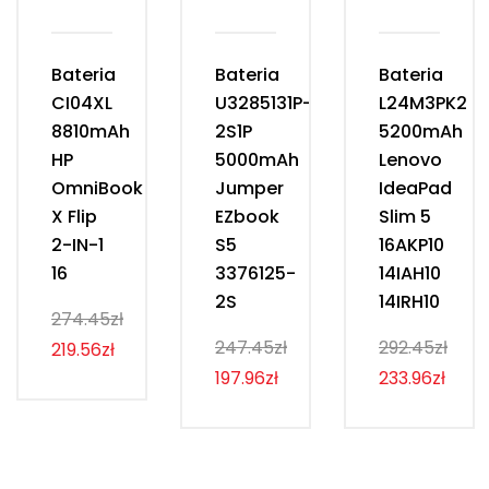
Bateria
Bateria
Bateria
CI04XL
U3285131P-
L24M3PK2
8810mAh
2S1P
5200mAh
HP
5000mAh
Lenovo
OmniBook
Jumper
IdeaPad
X Flip
EZbook
Slim 5
2-IN-1
S5
16AKP10
16
3376125-
14IAH10
2S
14IRH10
274.45zł
247.45zł
292.45zł
219.56zł
197.96zł
233.96zł