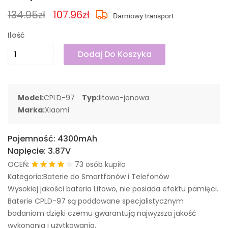
134.95zł
107.96zł
Ilość
Dodaj Do Koszyka
Model:
CPLD-97
Typ:
litowo-jonowa
Marka:
Xiaomi
Pojemność:
4300mAh
Napięcie:
3.87V
OCEŃ:
73 osób kupiło
Kategoria:Baterie do Smartfonów i Telefonów
Wysokiej jakości bateria Litowo, nie posiada efektu pamięci.
Baterie CPLD-97 są poddawane specjalistycznym
badaniom dzięki czemu gwarantują najwyższa jakość
wykonania i użytkowania.