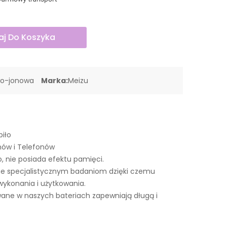
j Do Koszyka
wo-jonowa
Marka:
Meizu
piło
nów i Telefonów
o, nie posiada efektu pamięci.
e specjalistycznym badaniom dzięki czemu
wykonania i użytkowania.
ne w naszych bateriach zapewniają długą i