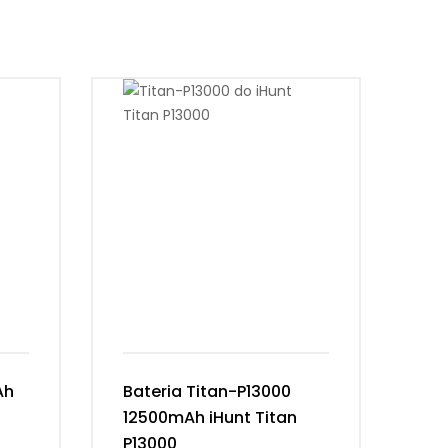
Ah
Bateria Titan-P13000
Ba
12500mAh iHunt Titan
Vi
P13000