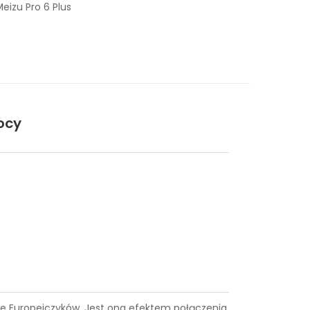
eizu Pro 6 Plus
ocy
iące Europejczyków. Jest ona efektem połączenia