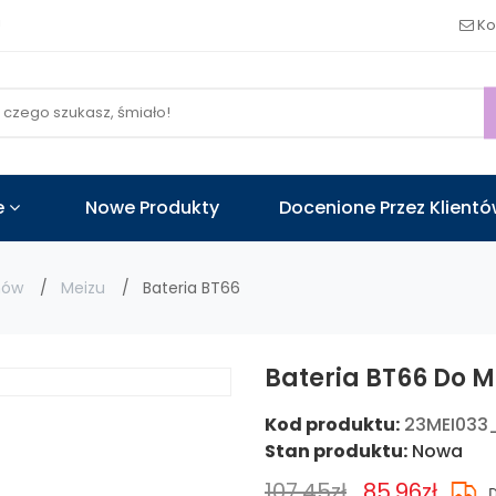
!
Ko
e
Nowe Produkty
Docenione Przez Klient
nów
Meizu
Bateria BT66
Bateria BT66 Do Me
Kod produktu:
23MEI033
Stan produktu:
Nowa
107.45zł
85.96zł