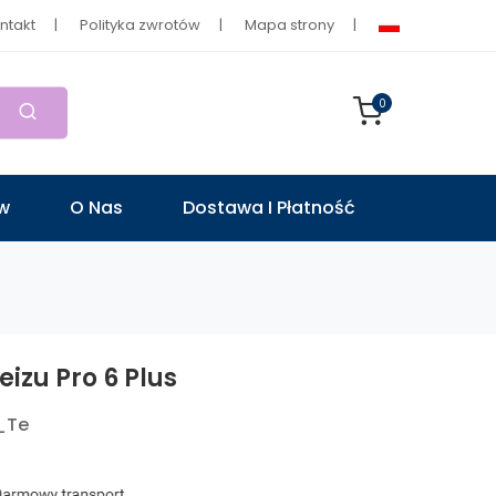
ntakt
Polityka zwrotów
Mapa strony
0
ów
O Nas
Dostawa I Płatność
izu Pro 6 Plus
_Te