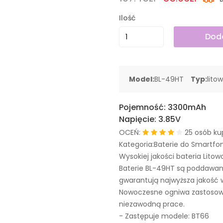
Ilość
Doda
Model:
BL-49HT
Typ:
lito
Pojemność:
3300mAh
Napięcie:
3.85V
OCEŃ:
25 osób ku
Kategoria:Baterie do Smartfo
Wysokiej jakości bateria Litow
Baterie BL-49HT są poddawan
gwarantują najwyższa jakość 
Nowoczesne ogniwa zastosowa
niezawodną prace.
- Zastępuje modele:
BT66