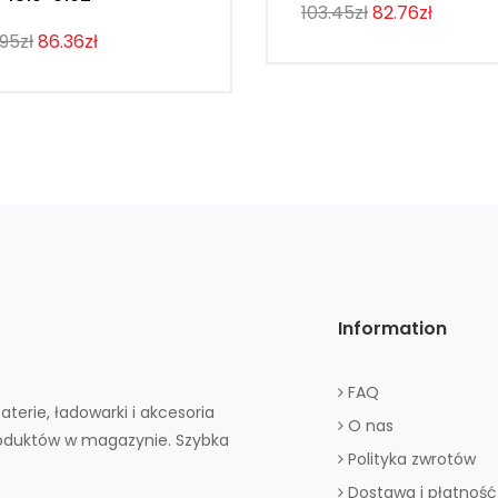
103.45zł
82.76zł
.95zł
86.36zł
Information
FAQ
aterie, ładowarki i akcesoria
O nas
roduktów w magazynie. Szybka
Polityka zwrotów
Dostawa i płatność