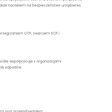
także naciskiem na bezpieczeństwo urządzenia.
 przegrzaniem OTP, zwarciem SCP i
ciśle współpracuje z organizacjami
ysk odpadów.
iem oraz przeładowaniem