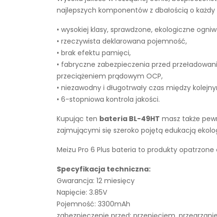
najlepszych komponentów z dbałością o każdy e
• wysokiej klasy, sprawdzone, ekologiczne ogniw
• rzeczywista deklarowana pojemność,
• brak efektu pamięci,
• fabryczne zabezpieczenia przed przeładowan
przeciążeniem prądowym OCP,
• niezawodny i długotrwały czas między kolejn
• 6-stopniowa kontrola jakości.
Kupując ten
bateria BL-49HT
masz także pewno
zajmującymi się szeroko pojętą edukacją ekol
Meizu Pro 6 Plus bateria to produkty opatrzone
Specyfikacja techniczna:
Gwarancja: 12 miesięcy
Napięcie: 3.85V
Pojemność: 3300mAh
zabezpieczenie przed: przepięciem, przegrza