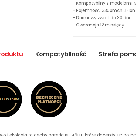
- Kompatybilny z modelami: M
- Pojemność: 3300mAh Li-Ion
- Darmowy zwrot do 30 dni
- Gwarancja 12 miesięcy
roduktu
Kompatybilność
Strefa pom
wo i ekologia to cechy
bateria BL-49HT
, które doceniły już tys