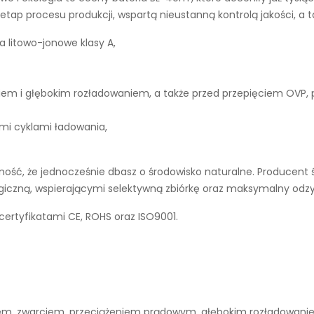
tap procesu produkcji, wspartą nieustanną kontrolą jakości, a 
a litowo-jonowe klasy A,
iem i głębokim rozładowaniem, a także przed przepięciem OVP,
ymi cyklami ładowania,
ść, że jednocześnie dbasz o środowisko naturalne. Producent ś
ogiczną, wspierającymi selektywną zbiórkę oraz maksymalny odz
 certyfikatami CE, ROHS oraz ISO9001.
niem, zwarciem, przeciążeniem prądowym, głębokim rozładowan