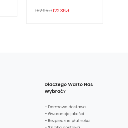
107
152.95zł
122.36zł
Dlaczego Warto Nas
Wybrać?
- Darmowa dostawa
- Gwarancja jakości
- Bezpieczne płatności
- Szybka dostawa