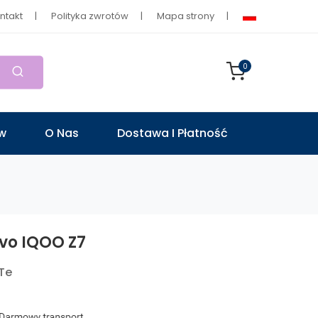
ntakt
Polityka zwrotów
Mapa strony
0
ów
O Nas
Dostawa I Płatność
ivo IQOO Z7
Te