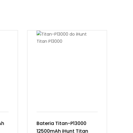
Ah
Bateria Titan-P13000
Ba
12500mAh iHunt Titan
Vi