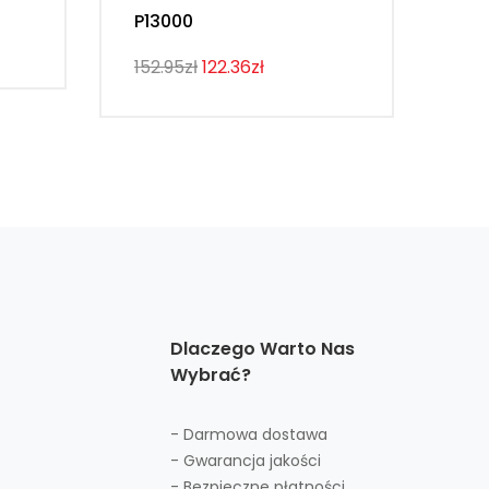
P13000
107
152.95zł
122.36zł
Dlaczego Warto Nas
Wybrać?
- Darmowa dostawa
- Gwarancja jakości
- Bezpieczne płatności