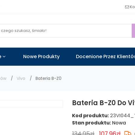
!
Ko
e
Nowe Produkty
Docenione Przez Klient
nów
Vivo
Bateria B-Z0
Bateria B-Z0 Do V
Kod produktu:
23VI044_
Stan produktu:
Nowa
134.95zł
107.96zł