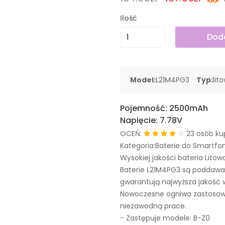
Ilość
Doda
Model:
L21M4PG3
Typ:
lit
Pojemność:
2500mAh
Napięcie:
7.78V
OCEŃ:
23 osób ku
Kategoria:Baterie do Smartfo
Wysokiej jakości bateria Litow
Baterie L21M4PG3 są poddawa
gwarantują najwyższa jakość 
Nowoczesne ogniwa zastosowa
niezawodną prace.
- Zastępuje modele:
B-Z0