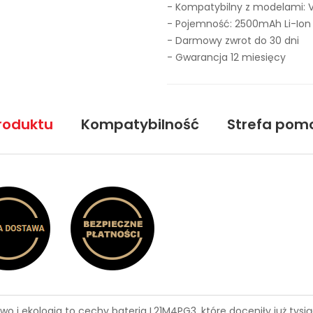
- Kompatybilny z modelami: 
- Pojemność: 2500mAh Li-Ion
- Darmowy zwrot do 30 dni
- Gwarancja 12 miesięcy
roduktu
Kompatybilność
Strefa pom
wo i ekologia to cechy
bateria L21M4PG3
, które doceniły już ty