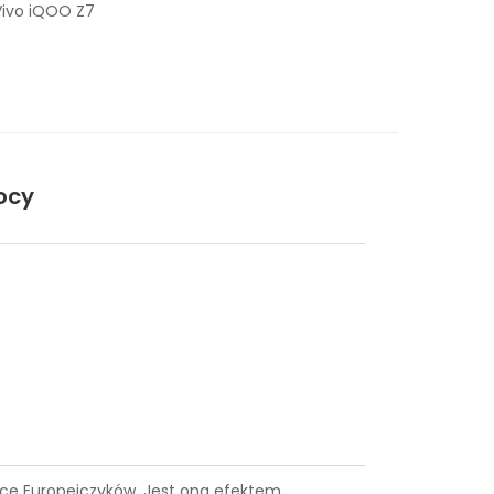
Vivo iQOO Z7
ocy
siące Europejczyków. Jest ona efektem