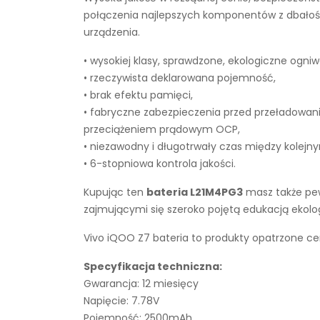
połączenia najlepszych komponentów z dbałości
urządzenia.
• wysokiej klasy, sprawdzone, ekologiczne ogniw
• rzeczywista deklarowana pojemność,
• brak efektu pamięci,
• fabryczne zabezpieczenia przed przeładowan
przeciążeniem prądowym OCP,
• niezawodny i długotrwały czas między kolejn
• 6-stopniowa kontrola jakości.
Kupując ten
bateria L21M4PG3
masz także pew
zajmującymi się szeroko pojętą edukacją ekol
Vivo iQOO Z7 bateria to produkty opatrzone cer
Specyfikacja techniczna:
Gwarancja: 12 miesięcy
Napięcie: 7.78V
Pojemność: 2500mAh