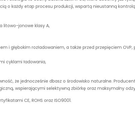
ą o każdy etap procesu produkcji, wspartą nieustanną kontrolą
a litowo-jonowe klasy A,
iem i głębokim rozładowaniem, a także przed przepięciem OVP,
ymi cyklami ładowania,
ność, że jednocześnie dbasz o środowisko naturalne. Producent 
ogiczną, wspierającymi selektywną zbiórkę oraz maksymalny odz
tyfikatami CE, ROHS oraz ISO9001.