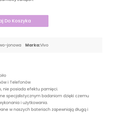
j Do Koszyka
owo-jonowa
Marka:
Vivo
piło
nów i Telefonów
o, nie posiada efektu pamięci.
ne specjalistycznym badaniom dzięki czemu
wykonania i użytkowania.
ne w naszych bateriach zapewniają długą i