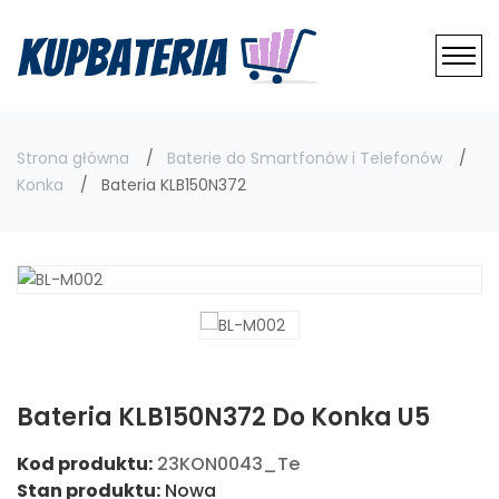
Strona główna
Baterie do Smartfonów i Telefonów
Konka
Bateria KLB150N372
Bateria KLB150N372 Do Konka U5
Kod produktu:
23KON0043_Te
Stan produktu:
Nowa