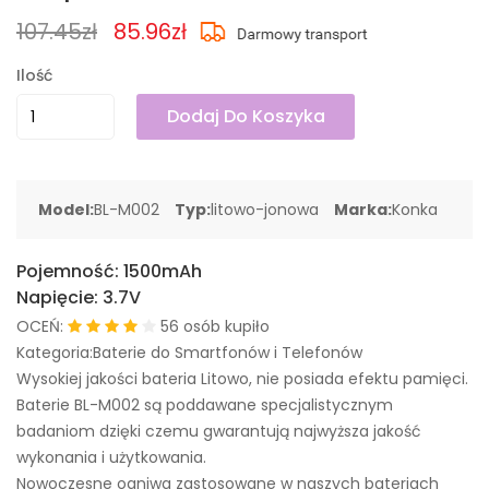
107.45zł
85.96zł
Ilość
Dodaj Do Koszyka
Model:
BL-M002
Typ:
litowo-jonowa
Marka:
Konka
Pojemność:
1500mAh
Napięcie:
3.7V
OCEŃ:
56 osób kupiło
Kategoria:Baterie do Smartfonów i Telefonów
Wysokiej jakości bateria Litowo, nie posiada efektu pamięci.
Baterie BL-M002 są poddawane specjalistycznym
badaniom dzięki czemu gwarantują najwyższa jakość
wykonania i użytkowania.
Nowoczesne ogniwa zastosowane w naszych bateriach