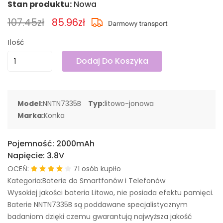
Stan produktu:
Nowa
107.45zł
85.96zł
Ilość
Dodaj Do Koszyka
Model:
NNTN7335B
Typ:
litowo-jonowa
Marka:
Konka
Pojemność:
2000mAh
Napięcie:
3.8V
OCEŃ:
71 osób kupiło
Kategoria:Baterie do Smartfonów i Telefonów
Wysokiej jakości bateria Litowo, nie posiada efektu pamięci.
Baterie NNTN7335B są poddawane specjalistycznym
badaniom dzięki czemu gwarantują najwyższa jakość