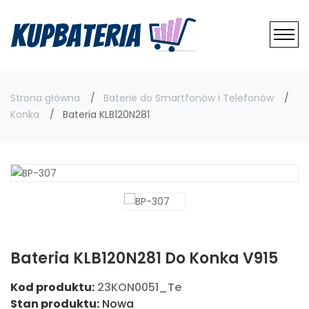
Strona główna
Baterie do Smartfonów i Telefonów
Konka
Bateria KLB120N281
Bateria KLB120N281 Do Konka V915
Kod produktu:
23KON0051_Te
Stan produktu:
Nowa