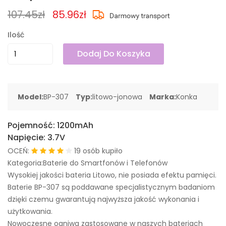
107.45zł
85.96zł
Ilość
Dodaj Do Koszyka
Model:
BP-307
Typ:
litowo-jonowa
Marka:
Konka
Pojemność:
1200mAh
Napięcie:
3.7V
OCEŃ:
19 osób kupiło
Kategoria:Baterie do Smartfonów i Telefonów
Wysokiej jakości bateria Litowo, nie posiada efektu pamięci.
Baterie BP-307 są poddawane specjalistycznym badaniom
dzięki czemu gwarantują najwyższa jakość wykonania i
użytkowania.
Nowoczesne ogniwa zastosowane w naszych bateriach