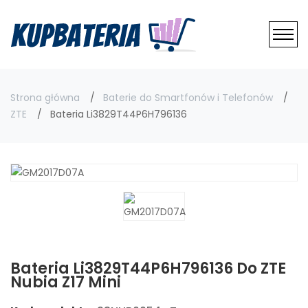
Strona główna
Baterie do Smartfonów i Telefonów
ZTE
Bateria Li3829T44P6H796136
Bateria Li3829T44P6H796136 Do ZTE
Nubia Z17 Mini