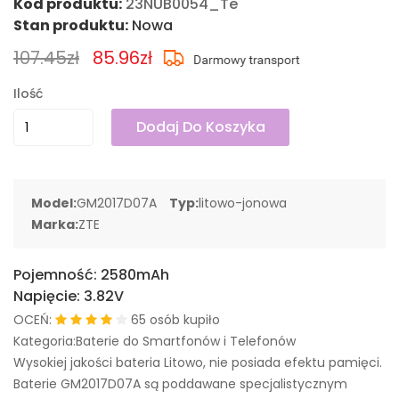
Kod produktu:
23NUB0054_Te
Stan produktu:
Nowa
107.45zł
85.96zł
Ilość
Dodaj Do Koszyka
Model:
GM2017D07A
Typ:
litowo-jonowa
Marka:
ZTE
Pojemność:
2580mAh
Napięcie:
3.82V
OCEŃ:
65 osób kupiło
Kategoria:Baterie do Smartfonów i Telefonów
Wysokiej jakości bateria Litowo, nie posiada efektu pamięci.
Baterie GM2017D07A są poddawane specjalistycznym