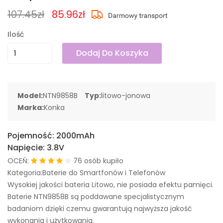
107.45zł
85.96zł
Ilość
Dodaj Do Koszyka
Model:
NTN9858B
Typ:
litowo-jonowa
Marka:
Konka
Pojemność:
2000mAh
Napięcie:
3.8V
OCEŃ:
76 osób kupiło
Kategoria:Baterie do Smartfonów i Telefonów
Wysokiej jakości bateria Litowo, nie posiada efektu pamięci.
Baterie NTN9858B są poddawane specjalistycznym
badaniom dzięki czemu gwarantują najwyższa jakość
wykonania i użytkowania.