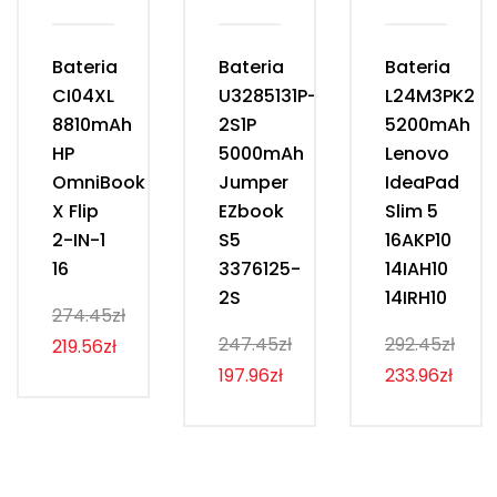
Bateria
Bateria
Bateria
CI04XL
U3285131P-
L24M3PK2
8810mAh
2S1P
5200mAh
HP
5000mAh
Lenovo
OmniBook
Jumper
IdeaPad
X Flip
EZbook
Slim 5
2-IN-1
S5
16AKP10
16
3376125-
14IAH10
2S
14IRH10
274.45zł
247.45zł
292.45zł
219.56zł
197.96zł
233.96zł