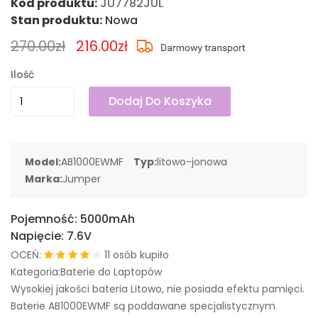
Kod produktu:
JU7782JUL
Stan produktu:
Nowa
270.00zł
216.00zł
Ilość
Dodaj Do Koszyka
Model:
AB1000EWMF
Typ:
litowo-jonowa
Marka:
Jumper
Pojemność:
5000mAh
Napięcie:
7.6V
OCEŃ:
11 osób kupiło
Kategoria:Baterie do Laptopów
Wysokiej jakości bateria Litowo, nie posiada efektu pamięci.
Baterie AB1000EWMF są poddawane specjalistycznym