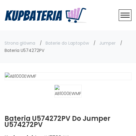
Strona główna
Baterie do Laptopów
Jumper
Bateria U574272PV
Bateria U574272PV Do Jumper
U574272PV