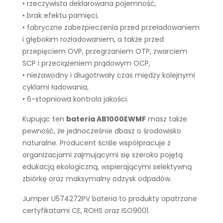
• rzeczywista deklarowana pojemność,
• brak efektu pamięci,
• fabryczne zabezpieczenia przed przeładowaniem
i głębokim rozładowaniem, a także przed
przepięciem OVP, przegrzaniem OTP, zwarciem
SCP i przeciążeniem prądowym OCP,
• niezawodny i długotrwały czas między kolejnymi
cyklami ładowania,
• 6-stopniowa kontrola jakości.
Kupując ten
bateria AB1000EWMF
masz także
pewność, że jednocześnie dbasz o środowisko
naturalne. Producent ściśle współpracuje z
organizacjami zajmującymi się szeroko pojętą
edukacją ekologiczną, wspierającymi selektywną
zbiórkę oraz maksymalny odzysk odpadów.
Jumper U574272PV bateria to produkty opatrzone
certyfikatami CE, ROHS oraz ISO9001.