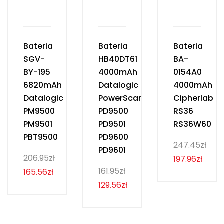
Bateria
Bateria
Bateria
SGV-
HB40DT61
BA-
BY-195
4000mAh
0154A0
6820mAh
Datalogic
4000mAh
Datalogic
PowerScan
Cipherlab
PM9500
PD9500
RS36
PM9501
PD9501
RS36W60
PBT9500
PD9600
247.45zł
PD9601
206.95zł
197.96zł
161.95zł
165.56zł
129.56zł