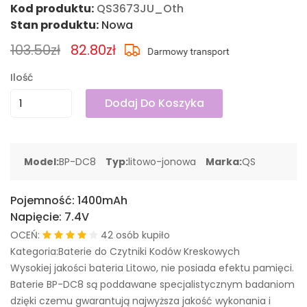
Kod produktu:
QS3673JU_Oth
Stan produktu:
Nowa
103.50zł
82.80zł
Ilość
Dodaj Do Koszyka
Model:
BP-DC8
Typ:
litowo-jonowa
Marka:
QS
Pojemność:
1400mAh
Napięcie:
7.4V
OCEŃ:
42 osób kupiło
Kategoria:Baterie do Czytniki Kodów Kreskowych
Wysokiej jakości bateria Litowo, nie posiada efektu pamięci.
Baterie BP-DC8 są poddawane specjalistycznym badaniom
dzięki czemu gwarantują najwyższa jakość wykonania i