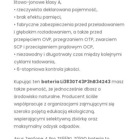
litowo-jonowe klasy A,
• rzeczywista deklarowana pojemność,
• brak efektu pamięci,
• fabryczne zabezpieczenia przed przeładowaniem
i głębokim rozładowaniem, a także przed
przepięciem OVP, przegrzaniem OTP, zwarciem
SCP i przeciążeniem prądowym OCP,
• niezawodny i długotrwały czas między kolejnymi
cyklami ładowania,
• 6-stopniowa kontrola jakości.
Kupując ten
bateria Li3830T43P3hB34243
masz
także pewność, że jednocześnie dbasz o
środowisko naturalne. Producent ściśle
współpracuje z organizacjami zajmującymi się
szeroko pojętą edukacją ekologiczną,
wspierającymi selektywną zbiórkę oraz
maksymalny odzysk odpadów.
Asus Zenfone 4 Pro ZS551KL Z01GD bateria to