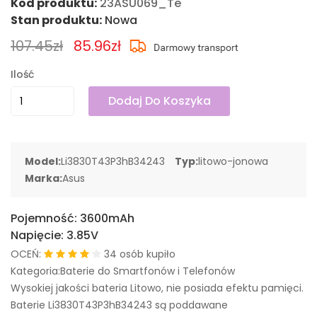
Kod produktu:
23ASU069_Te
Stan produktu:
Nowa
107.45zł
85.96zł
Ilość
Dodaj Do Koszyka
Model:
Li3830T43P3hB34243
Typ:
litowo-jonowa
Marka:
Asus
Pojemność:
3600mAh
Napięcie:
3.85V
OCEŃ:
34 osób kupiło
Kategoria:Baterie do Smartfonów i Telefonów
Wysokiej jakości bateria Litowo, nie posiada efektu pamięci.
Baterie Li3830T43P3hB34243 są poddawane