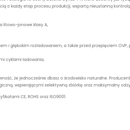
ą o każdy etap procesu produkcji, wspartą nieustanną kontrolą
a litowo-jonowe klasy A,
iem i głębokim rozładowaniem, a także przed przepięciem OVP,
ymi cyklami ładowania,
ność, że jednocześnie dbasz o środowisko naturalne. Producent 
ogiczną, wspierającymi selektywną zbiórkę oraz maksymalny odz
tyfikatami CE, ROHS oraz ISO9001.