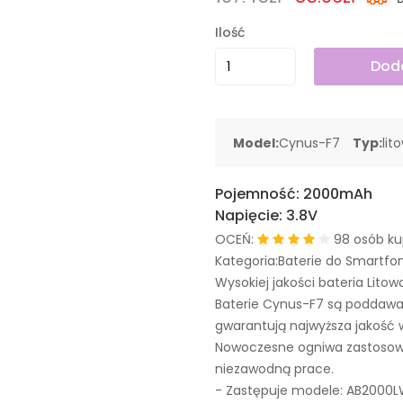
Ilość
Doda
Model:
Cynus-F7
Typ:
lit
Pojemność:
2000mAh
Napięcie:
3.8V
OCEŃ:
98 osób ku
Kategoria:Baterie do Smartfo
Wysokiej jakości bateria Litow
Baterie Cynus-F7 są poddawa
gwarantują najwyższa jakość 
Nowoczesne ogniwa zastosowa
niezawodną prace.
- Zastępuje modele:
AB2000