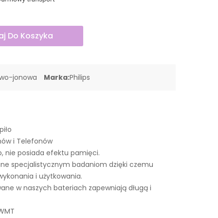
j Do Koszyka
owo-jonowa
Marka:
Philips
piło
nów i Telefonów
o, nie posiada efektu pamięci.
ne specjalistycznym badaniom dzięki czemu
wykonania i użytkowania.
ne w naszych bateriach zapewniają długą i
LWMT