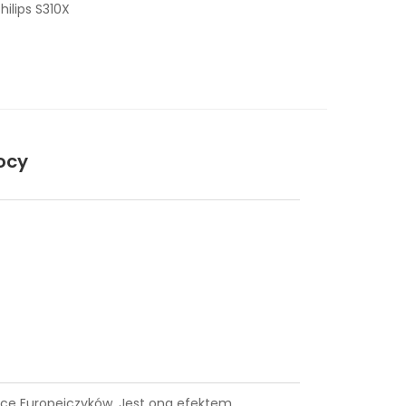
ilips S310X
ocy
siące Europejczyków. Jest ona efektem