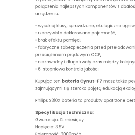
połączenia najlepszych komponentów z dbałości
urządzenia.
• wysokiej klasy, sprawdzone, ekologiczne ogniw
• rzeczywista deklarowana pojemność,
• brak efektu pamięci,
• fabryczne zabezpieczenia przed przeładowan
przeciążeniem prądowym OCP,
• niezawodny i długotrwały czas między kolejn
• 6-stopniowa kontrola jakości.
Kupując ten
bateria Cynus-F7
masz także pew
zajmującymi się szeroko pojętą edukacją ekol
Philips S310X bateria to produkty opatrzone cer
Specyfikacja techniczna:
Gwarancja: 12 miesięcy
Napięcie: 3.8V
Pojemność: 2000mAh