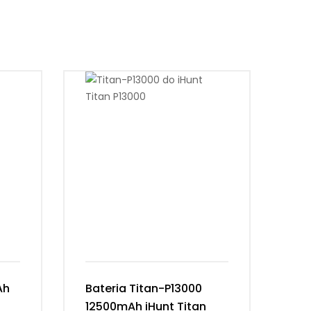
Ah
Bateria Titan-P13000
Ba
12500mAh iHunt Titan
Vi