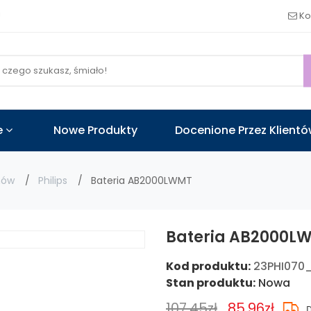
!
Ko
e
Nowe Produkty
Docenione Przez Klient
nów
Philips
Bateria AB2000LWMT
Bateria AB2000LWM
Kod produktu:
23PHI070
Stan produktu:
Nowa
107.45zł
85.96zł