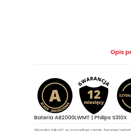
Opis p
Bateria AB2000LWMT | Philips S310X
Wysoka jakość w rozsądnej cenie, bezpieczeńst