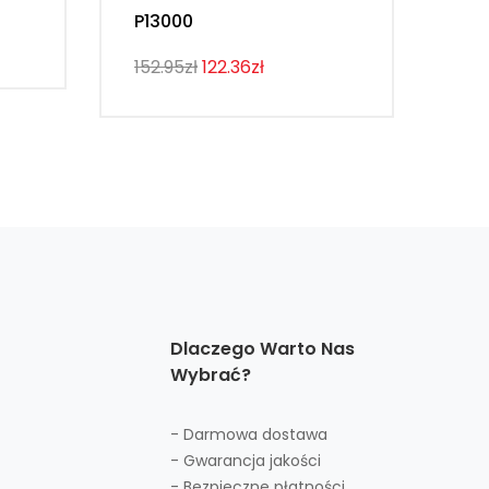
P13000
107
152.95zł
122.36zł
Dlaczego Warto Nas
Wybrać?
- Darmowa dostawa
- Gwarancja jakości
- Bezpieczne płatności