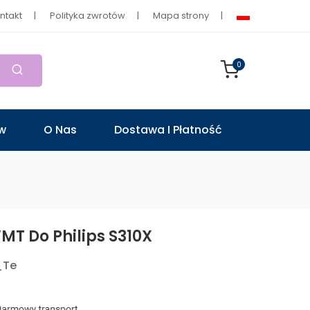
ntakt
Polityka zwrotów
Mapa strony
0
ów
O Nas
Dostawa I Płatność
T Do Philips S310X
_Te