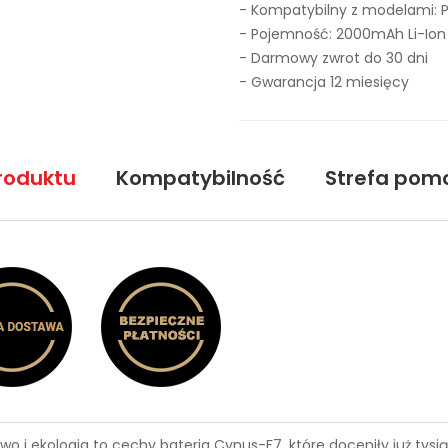
- Kompatybilny z modelami: Ph
- Pojemność: 2000mAh Li-Ion
- Darmowy zwrot do 30 dni
- Gwarancja 12 miesięcy
roduktu
Kompatybilność
Strefa pom
wo i ekologia to cechy
bateria Cynus-F7
, które doceniły już ty