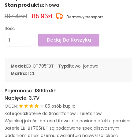
Stan produktu:
Nowa
107.45zł
85.96zł
Ilość
Dodaj Do Koszyka
Model:
EB-BT705FBT
Typ:
litowo-jonowa
Marka:
TCL
Pojemność:
1800mAh
Napięcie:
3.7V
OCEŃ:
85 osób kupiło
Kategoria:Baterie do Smartfonów i Telefonów
Wysokiej jakości bateria Litowo, nie posiada efektu pamięci.
Baterie EB-BT705FBT są poddawane specjalistycznym
badaniom dzięki czemu gwarantują najwyższa jakość