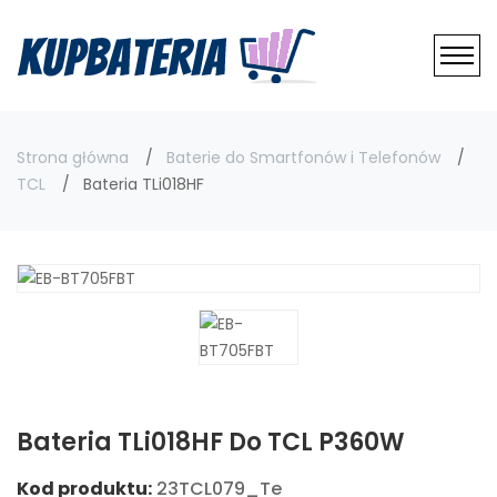
Strona główna
Baterie do Smartfonów i Telefonów
TCL
Bateria TLi018HF
Bateria TLi018HF Do TCL P360W
Kod produktu:
23TCL079_Te