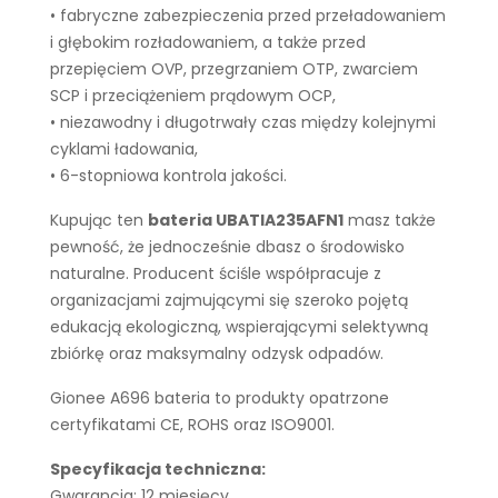
• fabryczne zabezpieczenia przed przeładowaniem
i głębokim rozładowaniem, a także przed
przepięciem OVP, przegrzaniem OTP, zwarciem
SCP i przeciążeniem prądowym OCP,
• niezawodny i długotrwały czas między kolejnymi
cyklami ładowania,
• 6-stopniowa kontrola jakości.
Kupując ten
bateria UBATIA235AFN1
masz także
pewność, że jednocześnie dbasz o środowisko
naturalne. Producent ściśle współpracuje z
organizacjami zajmującymi się szeroko pojętą
edukacją ekologiczną, wspierającymi selektywną
zbiórkę oraz maksymalny odzysk odpadów.
Gionee A696 bateria to produkty opatrzone
certyfikatami CE, ROHS oraz ISO9001.
Specyfikacja techniczna:
Gwarancja: 12 miesięcy