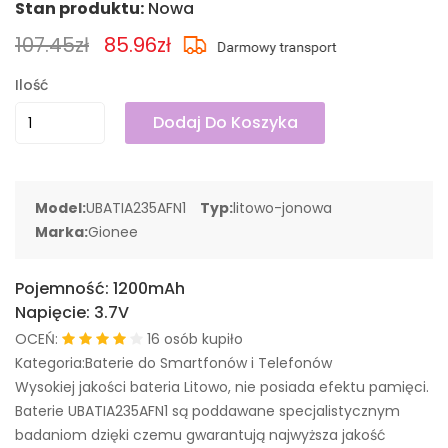
Stan produktu:
Nowa
107.45zł
85.96zł
Ilość
Dodaj Do Koszyka
Model:
UBATIA235AFN1
Typ:
litowo-jonowa
Marka:
Gionee
Pojemność:
1200mAh
Napięcie:
3.7V
OCEŃ:
16 osób kupiło
Kategoria:Baterie do Smartfonów i Telefonów
Wysokiej jakości bateria Litowo, nie posiada efektu pamięci.
Baterie UBATIA235AFN1 są poddawane specjalistycznym
badaniom dzięki czemu gwarantują najwyższa jakość