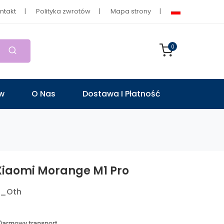
ntakt
Polityka zwrotów
Mapa strony
0
ów
O Nas
Dostawa I Płatność
Xiaomi Morange M1 Pro
U_Oth