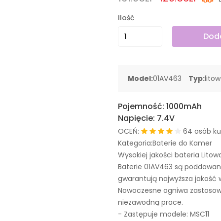
Ilość
Doda
Model:
01AV463
Typ:
lito
Pojemność:
1000mAh
Napięcie:
7.4V
OCEŃ:
64 osób ku
Kategoria:Baterie do Kamer
Wysokiej jakości bateria Litow
Baterie 01AV463 są poddawan
gwarantują najwyższa jakość 
Nowoczesne ogniwa zastosowa
niezawodną prace.
- Zastępuje modele:
MSC11