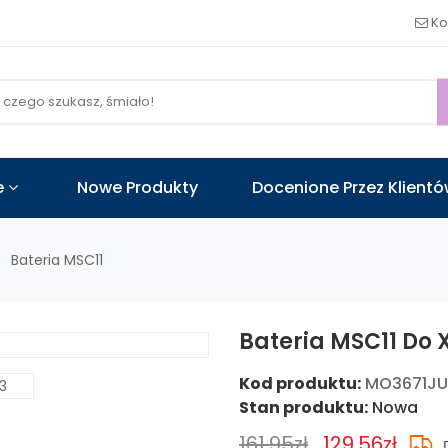
!
Ko
e
Nowe Produkty
Docenione Przez Klient
Bateria MSC11
Bateria MSC11 Do 
Kod produktu:
MO3671J
Stan produktu:
Nowa
161.95zł
129.56zł