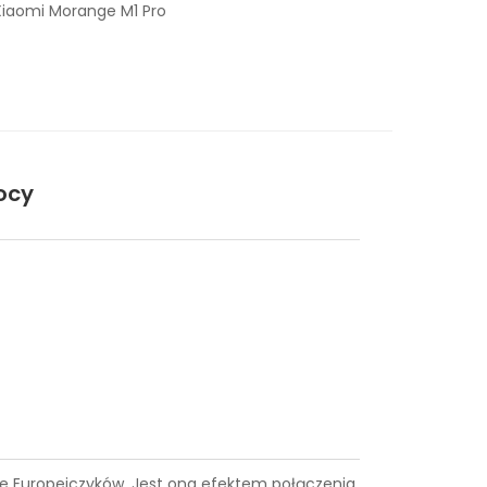
Xiaomi Morange M1 Pro
ocy
iące Europejczyków. Jest ona efektem połączenia