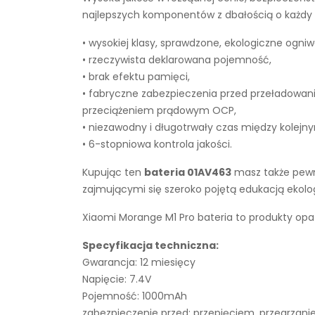
najlepszych komponentów z dbałością o każdy e
• wysokiej klasy, sprawdzone, ekologiczne ogniw
• rzeczywista deklarowana pojemność,
• brak efektu pamięci,
• fabryczne zabezpieczenia przed przeładowan
przeciążeniem prądowym OCP,
• niezawodny i długotrwały czas między kolejn
• 6-stopniowa kontrola jakości.
Kupując ten
bateria 01AV463
masz także pewno
zajmującymi się szeroko pojętą edukacją ekol
Xiaomi Morange M1 Pro bateria to produkty opa
Specyfikacja techniczna:
Gwarancja: 12 miesięcy
Napięcie: 7.4V
Pojemność: 1000mAh
zabezpieczenie przed: przepięciem, przegrza