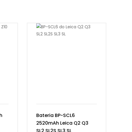
h
Bateria BP-SCL6
Ba
2520mAh Leica Q2 Q3
In
SL2 SL2S SL3 SL