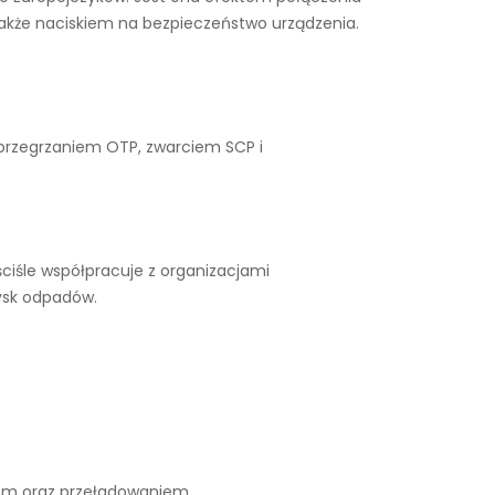
także naciskiem na bezpieczeństwo urządzenia.
 przegrzaniem OTP, zwarciem SCP i
ciśle współpracuje z organizacjami
ysk odpadów.
iem oraz przeładowaniem