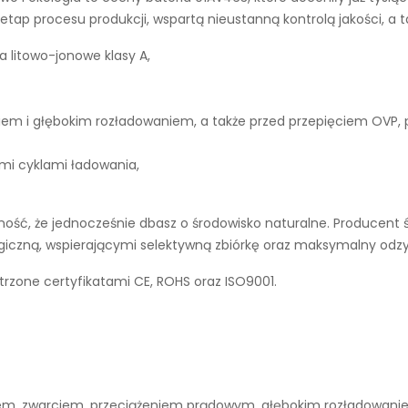
tap procesu produkcji, wspartą nieustanną kontrolą jakości, a 
a litowo-jonowe klasy A,
iem i głębokim rozładowaniem, a także przed przepięciem OVP,
ymi cyklami ładowania,
ść, że jednocześnie dbasz o środowisko naturalne. Producent ś
ogiczną, wspierającymi selektywną zbiórkę oraz maksymalny odz
trzone certyfikatami CE, ROHS oraz ISO9001.
niem, zwarciem, przeciążeniem prądowym, głębokim rozładowan