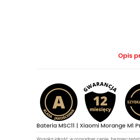
Opis p
Bateria MSC11 | Xiaomi Morange M1 P
Wysoka jakość w rozsądnej cenie, bezpieczeńst