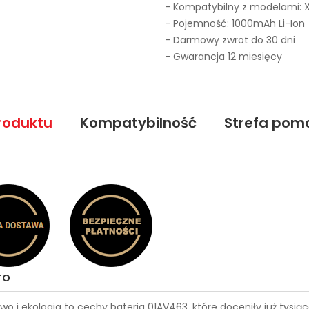
- Kompatybilny z modelami: 
- Pojemność: 1000mAh Li-Ion
- Darmowy zwrot do 30 dni
- Gwarancja 12 miesięcy
roduktu
Kompatybilność
Strefa pom
ro
wo i ekologia to cechy
bateria 01AV463
, które doceniły już tys