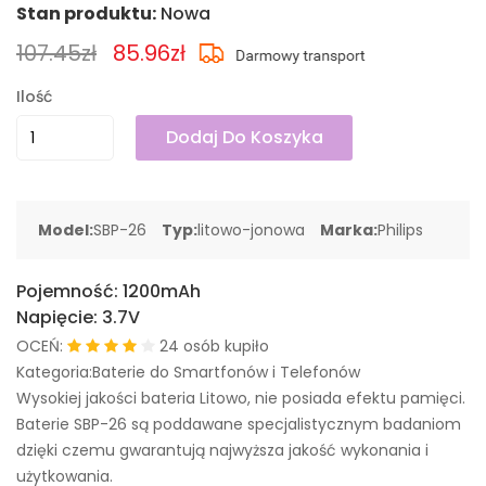
Stan produktu:
Nowa
107.45zł
85.96zł
Ilość
Dodaj Do Koszyka
Model:
SBP-26
Typ:
litowo-jonowa
Marka:
Philips
Pojemność:
1200mAh
Napięcie:
3.7V
OCEŃ:
24 osób kupiło
Kategoria:Baterie do Smartfonów i Telefonów
Wysokiej jakości bateria Litowo, nie posiada efektu pamięci.
Baterie SBP-26 są poddawane specjalistycznym badaniom
dzięki czemu gwarantują najwyższa jakość wykonania i
użytkowania.