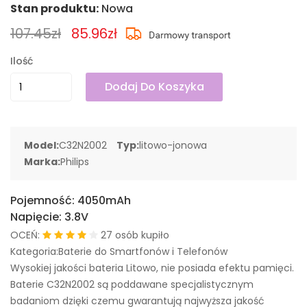
Stan produktu:
Nowa
107.45zł
85.96zł
Ilość
Dodaj Do Koszyka
Model:
C32N2002
Typ:
litowo-jonowa
Marka:
Philips
Pojemność:
4050mAh
Napięcie:
3.8V
OCEŃ:
27 osób kupiło
Kategoria:Baterie do Smartfonów i Telefonów
Wysokiej jakości bateria Litowo, nie posiada efektu pamięci.
Baterie C32N2002 są poddawane specjalistycznym
badaniom dzięki czemu gwarantują najwyższa jakość