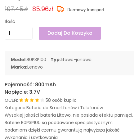
107.45zł
85.96zł
Ilość
Dodaj Do Koszyka
Model:
B0P3P100
Typ:
litowo-jonowa
Marka:
Lenovo
Pojemność:
800mAh
Napięcie:
3.7V
OCEŃ:
58 osób kupiło
Kategoria:Baterie do Smartfonów i Telefonów
Wysokiej jakości bateria Litowo, nie posiada efektu pamięci.
Baterie B0P3P100 są poddawane specjalistycznym
badaniom dzięki czemu gwarantują najwyższa jakość
wykonania i użytkowania.