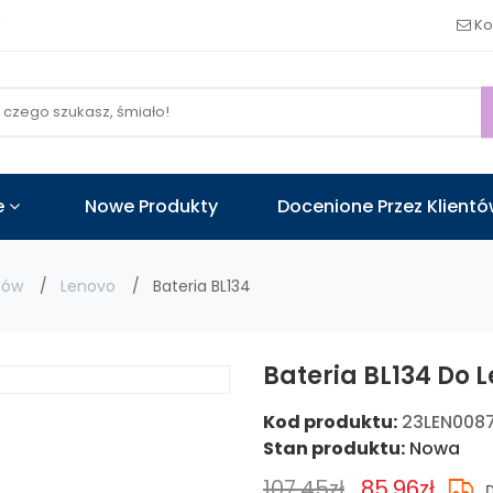
!
Ko
e
Nowe Produkty
Docenione Przez Klient
nów
Lenovo
Bateria BL134
Bateria BL134 Do 
Kod produktu:
23LEN008
Stan produktu:
Nowa
107.45zł
85.96zł