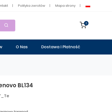
ntakt
Polityka zwrotów
Mapa strony
0
ów
O Nas
Dostawa I Płatność
Lenovo BL134
7_Te