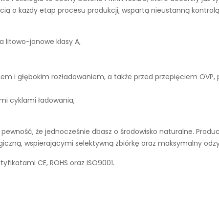
ą o każdy etap procesu produkcji, wspartą nieustanną kontrolą
a litowo-jonowe klasy A,
iem i głębokim rozładowaniem, a także przed przepięciem OVP,
ymi cyklami ładowania,
pewność, że jednocześnie dbasz o środowisko naturalne. Produc
ogiczną, wspierającymi selektywną zbiórkę oraz maksymalny odz
tyfikatami CE, ROHS oraz ISO9001.