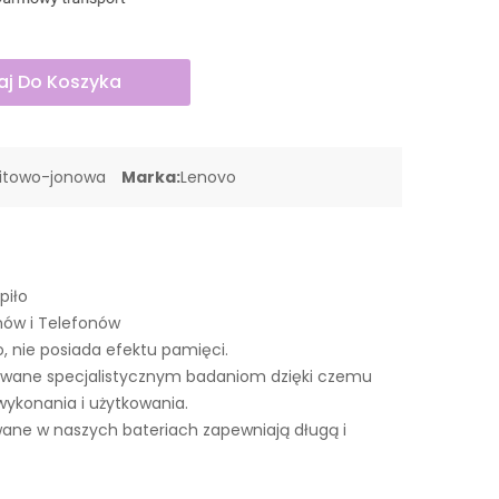
j Do Koszyka
litowo-jonowa
Marka:
Lenovo
piło
nów i Telefonów
o, nie posiada efektu pamięci.
awane specjalistycznym badaniom dzięki czemu
wykonania i użytkowania.
ne w naszych bateriach zapewniają długą i