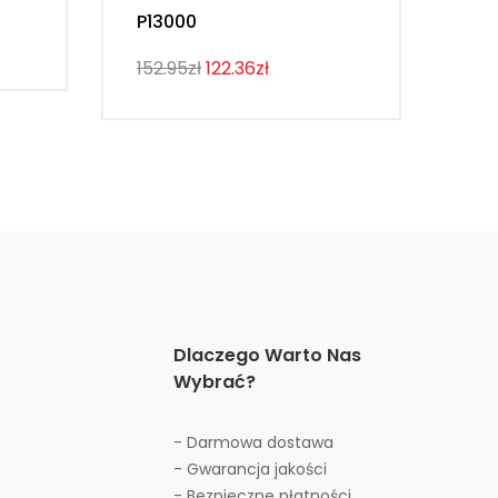
P13000
107
152.95zł
122.36zł
Dlaczego Warto Nas
Wybrać?
- Darmowa dostawa
- Gwarancja jakości
- Bezpieczne płatności