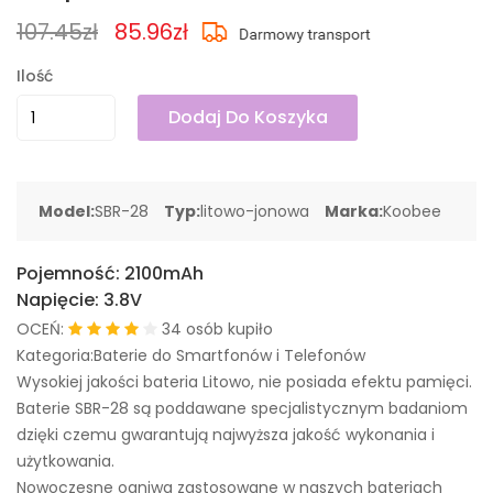
107.45zł
85.96zł
Ilość
Dodaj Do Koszyka
Model:
SBR-28
Typ:
litowo-jonowa
Marka:
Koobee
Pojemność:
2100mAh
Napięcie:
3.8V
OCEŃ:
34 osób kupiło
Kategoria:Baterie do Smartfonów i Telefonów
Wysokiej jakości bateria Litowo, nie posiada efektu pamięci.
Baterie SBR-28 są poddawane specjalistycznym badaniom
dzięki czemu gwarantują najwyższa jakość wykonania i
użytkowania.
Nowoczesne ogniwa zastosowane w naszych bateriach