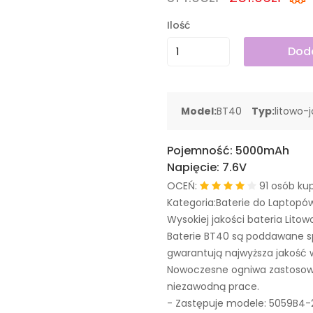
Ilość
Doda
Model:
BT40
Typ:
litowo-
Pojemność:
5000mAh
Napięcie:
7.6V
OCEŃ:
91 osób kup
Kategoria:Baterie do Laptopó
Wysokiej jakości bateria Litow
Baterie BT40 są poddawane s
gwarantują najwyższa jakość 
Nowoczesne ogniwa zastosowa
niezawodną prace.
- Zastępuje modele:
5059B4-