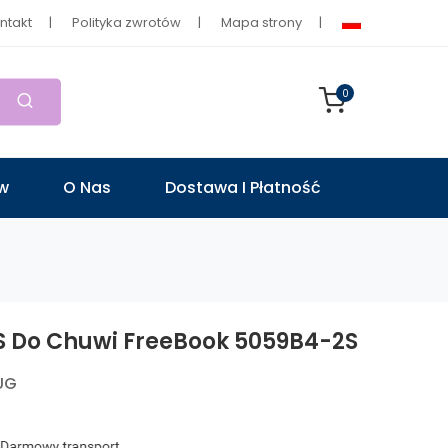
ntakt
Polityka zwrotów
Mapa strony
0
ów
O Nas
Dostawa I Płatność
S Do Chuwi FreeBook 5059B4-2S
UG