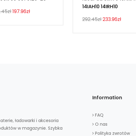
14IAH10 14IRH10
.45zł
197.96zł
292.45zł
233.96zł
Information
FAQ
aterie, ładowarki i akcesoria
O nas
roduktów w magazynie. Szybka
Polityka zwrotów