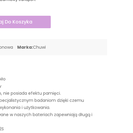
j Do Koszyka
jonowa
Marka:
Chuwi
iło
w
o, nie posiada efektu pamięci.
pecjalistycznym badaniom dzięki czemu
wykonania i użytkowania.
ne w naszych bateriach zapewniają długą i
2S