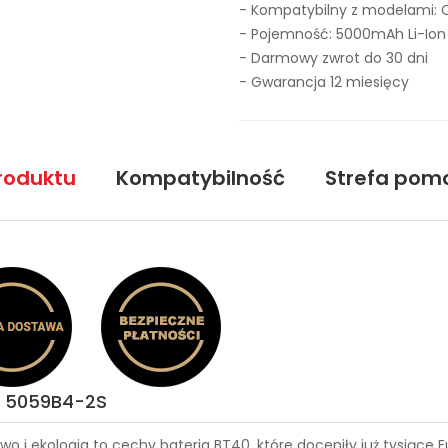
- Kompatybilny z modelami: 
- Pojemność: 5000mAh Li-Ion
- Darmowy zwrot do 30 dni
- Gwarancja 12 miesięcy
roduktu
Kompatybilność
Strefa pom
k 5059B4-2S
wo i ekologia to cechy
bateria BT40
, które doceniły już tysiąc