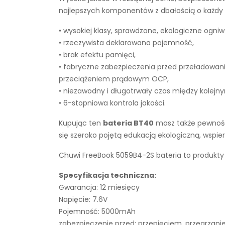
najlepszych komponentów z dbałością o każdy e
• wysokiej klasy, sprawdzone, ekologiczne ogniw
• rzeczywista deklarowana pojemność,
• brak efektu pamięci,
• fabryczne zabezpieczenia przed przeładowan
przeciążeniem prądowym OCP,
• niezawodny i długotrwały czas między kolejn
• 6-stopniowa kontrola jakości.
Kupując ten
bateria BT40
masz także pewność,
się szeroko pojętą edukacją ekologiczną, wsp
Chuwi FreeBook 5059B4-2S bateria to produkty 
Specyfikacja techniczna:
Gwarancja: 12 miesięcy
Napięcie: 7.6V
Pojemność: 5000mAh
zabezpieczenie przed: przepięciem, przegrza