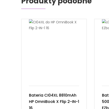
Produkty podobne
Bateria CI04XL 8810mAh
Bat
HP OmniBook X Flip 2-IN-1
50
16
EZb