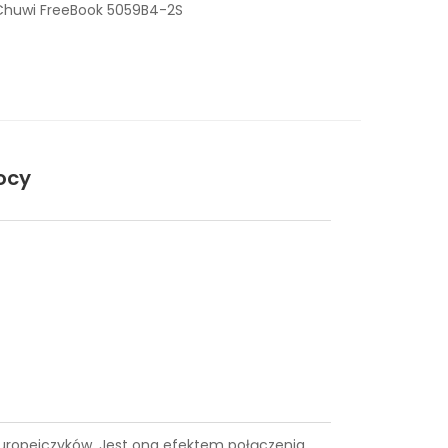
Chuwi FreeBook 5059B4-2S
ocy
e Europejczyków. Jest ona efektem połączenia