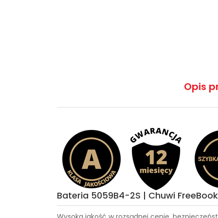
Opis p
Bateria 5059B4-2S | Chuwi FreeBoo
Wysoka jakość w rozsądnej cenie, bezpieczeńst