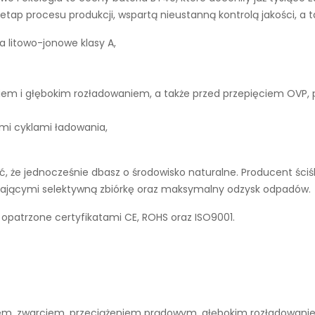
tap procesu produkcji, wspartą nieustanną kontrolą jakości, a 
a litowo-jonowe klasy A,
iem i głębokim rozładowaniem, a także przed przepięciem OVP,
ymi cyklami ładowania,
 że jednocześnie dbasz o środowisko naturalne. Producent ściś
ierającymi selektywną zbiórkę oraz maksymalny odzysk odpadów.
opatrzone certyfikatami CE, ROHS oraz ISO9001.
niem, zwarciem, przeciążeniem prądowym, głębokim rozładowan