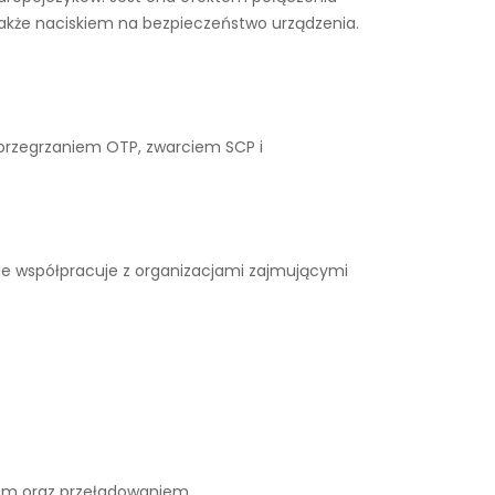
także naciskiem na bezpieczeństwo urządzenia.
 przegrzaniem OTP, zwarciem SCP i
le współpracuje z organizacjami zajmującymi
iem oraz przeładowaniem