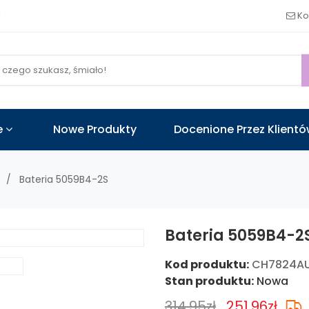
!
Ko
e
Nowe Produkty
Docenione Przez Klient
Bateria 5059B4-2S
Bateria 5059B4-2
Kod produktu:
CH7824A
Stan produktu:
Nowa
314.95zł
251.96zł