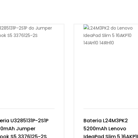
eria U3285131P-2S1P
Bateria L24M3PK2
00mAh Jumper
5200mAh Lenovo
ook S5 3376125-2S
IdeaPad Slim 5 16AKP1