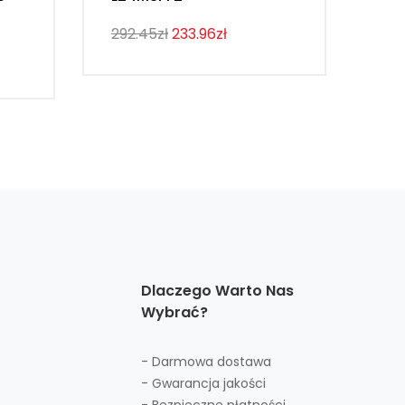
292.45zł
233.96zł
274
Dlaczego Warto Nas
Wybrać?
- Darmowa dostawa
- Gwarancja jakości