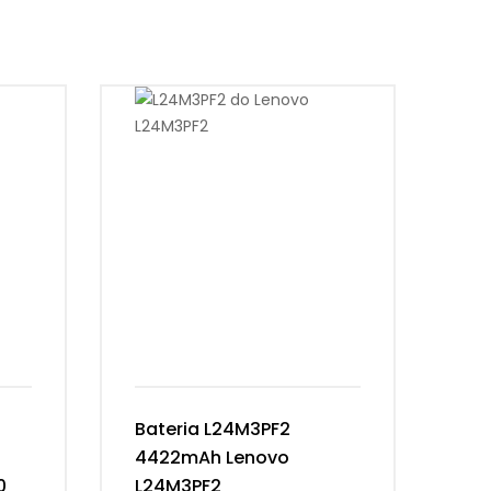
Bateria L24M3PF2
Ba
4422mAh Lenovo
54
0
L24M3PF2
Th